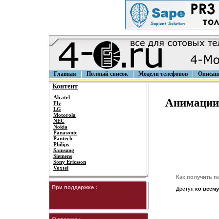
Главная
Полный список
Модели телефонов
Описан
Контент
Alcatel
Анимации 
Fly
LG
Motorola
NEC
Nokia
Panasonic
Pantech
Philips
Samsung
Siemens
Sony Ericsson
Voxtel
Как получить п
При поддержке :
Доступ
ко всему