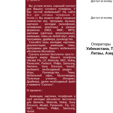
О проекте :
Доступ ко всему 
Вы устали искать хороший контент
для Вашего сотового телефона. У
Вас пустой мобильный? На сайте
Все для сотовых телефонов 4-
Доступ ко всему 
Mobile.ru
Вы можете найти огромное
количество игр, программ, музыки,
картинок : мелодии (монофония,
полифония, реалтоны) в разных
форматах (MIDI, MMF, MP3),
картинки (цветные, монохромные),
анимации, темы на любой вкус, игры,
программы, драйвера, руководства.
Скачайте игры, мелодии, картинки,
Операторы
документацию, анимации, темы,
Узбекистана, 
программы для Вашего мобильного
абсолютно бесплатно.
Литвы, Азе
Скачать контент бесплатно просто -
найдите марку Вашего телефона
(Alcatel, Fly, LG, Motorola, NEC, Nokia,
Panasonic, Pantech, Philips, Samsung,
Siemens, Sony Ericsson, Voxtel),
выберите необходимый раздел -
Игры, Руководства, Темы,
Мобильный офис, Мультимедиа,
Полезные утилиты, Интернет,
Драйвера, далее необходимый файл
и нажмите "Скачать".
О проекте :
Анимации, картинки, полифония и
mp3 мелодии абсолютно бесплатно
для Siemens, Motorola, Nokia, Sony
Ericsson, Alcatel, Panasonic, Fly, LG,
NEC, Pantech, Philips, Samsung,
Voxtel.