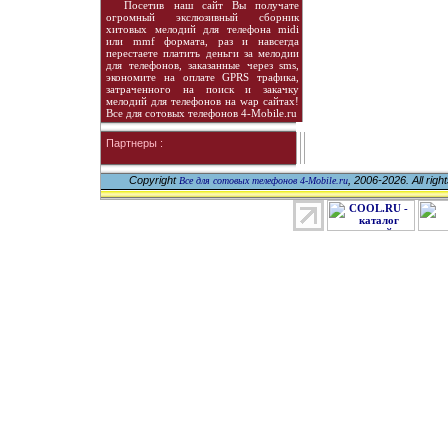
Посетив наш сайт Вы получате
огромный экслюзивный сборник
хитовых мелодий для телефона midi
или mmf формата, раз и навсегда
перестаете платить деньги за мелодии
для телефонов, заказанные через sms,
экономите на оплате GPRS трафика,
затраченного на поиск и закачку
мелодий для телефонов на wap сайтах!
Все для сотовых телефонов 4-Mobile.ru
Партнеры :
Copyright
, 2006-2026. All righ
Все для сотовых телефонов 4-Mobile.ru