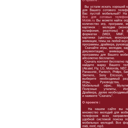
О проекте :
Вы устали искать хороший к
для Вашего сотового телеф
Вас пустой мобильный? На
Все для сотовых телефон
Mobile.ru
Вы можете найти ог
количество игр, программ, м
картинок : мелодии (моно
полифония, реалтоны) в р
форматах (MIDI, MMF, 
картинки (цветные, монохро
анимации, темы на любой вкус,
программы, драйвера, руковод
Скачайте игры, мелодии, кар
документацию, анимации, 
программы для Вашего моби
абсолютно бесплатно.
Скачать контент бесплатно пр
найдите марку Вашего тел
(Alcatel, Fly, LG, Motorola, NEC,
Panasonic, Pantech, Philips, S
Siemens, Sony Ericsson, Vo
выберите необходимый раз
Игры, Руководства, 
Мобильный офис, Мультим
Полезные утилиты, Инте
Драйвера, далее необходимы
и нажмите "Скачать".
О проекте :
На нашем сайте вы на
множество мелодий для моб
телефонов всех направле
удобной системой поиска п
мобильных мелодий. Все фо
midi, mmf, mp3.