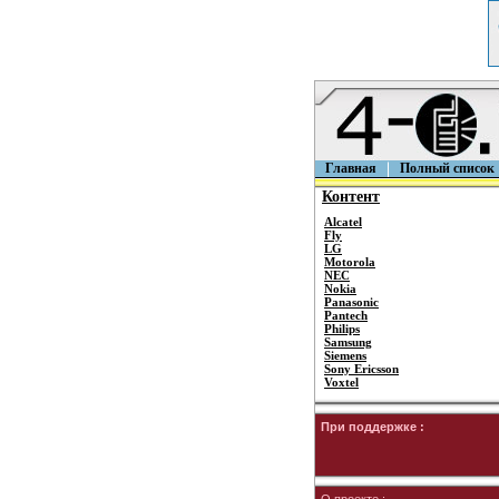
Главная
Полный список
Контент
Alcatel
Fly
LG
Motorola
NEC
Nokia
Panasonic
Pantech
Philips
Samsung
Siemens
Sony Ericsson
Voxtel
При поддержке :