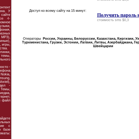
онтент
Доступ ко всему сайту на 15 минут:
она. У
Получить пароль 
 сайте
ов 4-
стоимость sms $0,3
ромное
узыки,
фония,
азных
MP3),
Операторы
России, Украины, Белорусcии, Казахстана, Киргизии, У
мные),
Туркменистана, Грузии, Эстонии, Латвии, Литвы, Азербайджана, Ге
 игры,
Швейцарии
ства.
тинки,
темы,
льного
осто -
ефона
 Nokia,
amsung,
xtel),
дел -
Темы,
едиа,
рнет,
й файл
йдете
ильных
ние с
о базе
рматы: