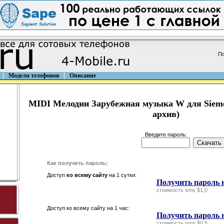
По
Модели телефонов
Описание
MIDI Мелодии Зарубежная музыка W для Siemen
архив)
Введите пароль:
Как получить пароль:
Доступ
ко всему сайту
на 1 сутки:
Получить пароль н
стоимость sms $1,0
Доступ ко всему сайту на 1 час:
Получить пароль н
стоимость sms $0,5