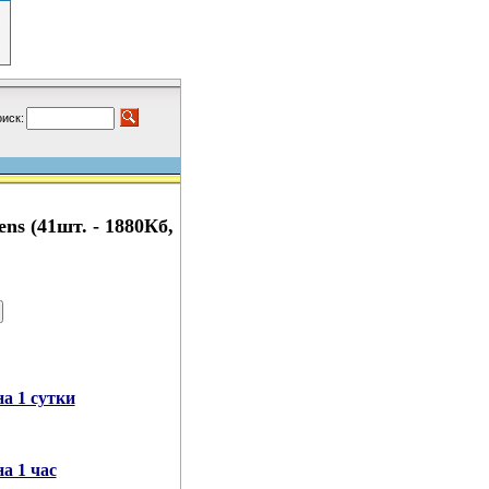
иск:
s (41шт. - 1880Кб,
а 1 сутки
а 1 час