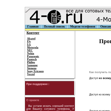
Главная
Полный список
Модели телефонов
Описан
Контент
Alcatel
Прог
Fly
LG
Motorola
NEC
Nokia
Panasonic
Pantech
Philips
Samsung
Siemens
Sony Ericsson
Как получить п
Voxtel
Доступ
ко всему
При поддержке :
Доступ ко всему 
О проекте :
Вы устали искать хороший контент
для Вашего сотового телефона. У
Доступ ко всему 