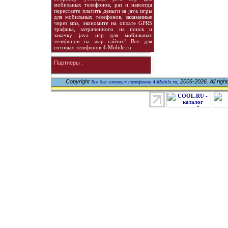
мобильных телефонов, раз и навсегда
перестаете платить деньги за java игры
для мобильных телефонов, заказанные
через sms, экономите на оплате GPRS
трафика, затраченного на поиск и
закачку java игр для мобильных
телефонов на wap сайтах! Все для
сотовых телефонов 4-Mobile.ru
Партнеры :
Copyright
, 2006-2026. All righ
Все для сотовых телефонов 4-Mobile.ru