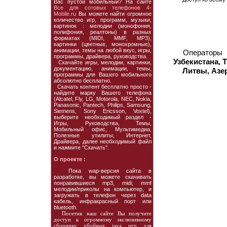
Вас пустой мобильный? На сайте
Все для сотовых телефонов 4-
Mobile.ru
Вы можете найти огромное
количество игр, программ, музыки,
картинок : мелодии (монофония,
полифония, реалтоны) в разных
форматах (MIDI, MMF, MP3),
картинки (цветные, монохромные),
анимации, темы на любой вкус, игры,
Операторы
программы, драйвера, руководства.
Узбекистана, 
Скачайте игры, мелодии, картинки,
документацию, анимации, темы,
Литвы, Азе
программы для Вашего мобильного
абсолютно бесплатно.
Скачать контент бесплатно просто -
найдите марку Вашего телефона
(Alcatel, Fly, LG, Motorola, NEC, Nokia,
Panasonic, Pantech, Philips, Samsung,
Siemens, Sony Ericsson, Voxtel),
выберите необходимый раздел -
Игры, Руководства, Темы,
Мобильный офис, Мультимедиа,
Полезные утилиты, Интернет,
Драйвера, далее необходимый файл
и нажмите "Скачать".
О проекте :
Пока wap-версия сайта в
разработке, вы можете скачивать
понравившиеся mp3, midi, mmf
мелодии/приколы на компьютер, и
загружать в телефон через data
кабель, инфракрасный порт или
bluetooth.
Посетив наш сайте Вы получите
доступ к огромному экслюзивному
сборнику убойных java игр для