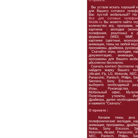
О проекте :
Вы устали искать хороший к
для Вашего сотового телеф
Вас пустой мобильный? На
Все для сотовых телефон
Mobile.ru
Вы можете найти ог
количество игр, программ, м
картинок : мелодии (моно
полифония, реалтоны) в р
форматах (MIDI, MMF, 
картинки (цветные, монохро
анимации, темы на любой вкус,
программы, драйвера, руковод
Скачайте игры, мелодии, кар
документацию, анимации, 
программы для Вашего моби
абсолютно бесплатно.
Скачать контент бесплатно пр
найдите марку Вашего тел
(Alcatel, Fly, LG, Motorola, NEC,
Panasonic, Pantech, Philips, S
Siemens, Sony Ericsson, Vo
выберите необходимый раз
Игры, Руководства, 
Мобильный офис, Мультим
Полезные утилиты, Инте
Драйвера, далее необходимы
и нажмите "Скачать".
О проекте :
Качаем темы, java и
полифонические мелодии, кар
анимации, программы, драйве
Nokia, Sony Ericsson, Si
Motorola, Alcatel, Panasonic, F
NEC, Pantech, Philips, Sa