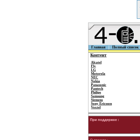
Главная
Полный список
Контент
Alcatel
Fly
LG
Motorola
NEC
Nokia
Panasonic
Pantech
Philips
Samsung
Siemens
Sony Ericsson
Voxtel
При поддержке :