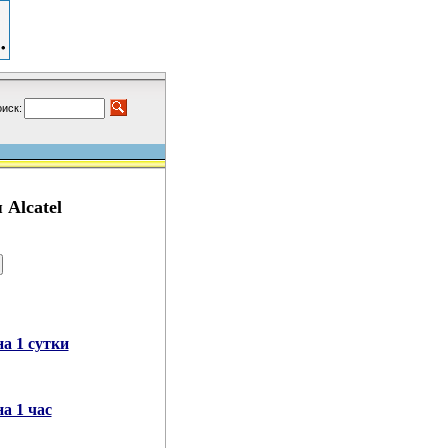
иск:
 Alcatel
а 1 сутки
а 1 час