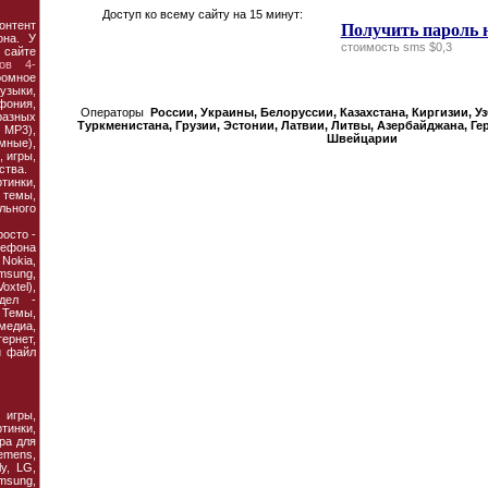
Доступ ко всему сайту на 15 минут:
онтент
Получить пароль 
она. У
стоимость sms $0,3
 сайте
ов 4-
ромное
узыки,
фония,
Операторы
России, Украины, Белорусcии, Казахстана, Киргизии, У
азных
Туркменистана, Грузии, Эстонии, Латвии, Литвы, Азербайджана, Ге
MP3),
Швейцарии
мные),
 игры,
ства.
тинки,
темы,
льного
осто -
ефона
 Nokia,
amsung,
xtel),
дел -
Темы,
едиа,
рнет,
й файл
гры,
тинки,
ра для
emens,
ly, LG,
msung,