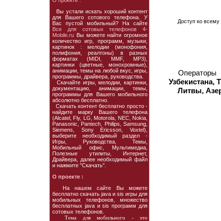
О проекте :
Вы устали искать хороший контент
для Вашего сотового телефона. У
Доступ ко всему 
Вас пустой мобильный? На сайте
Все для сотовых телефонов 4-
Mobile.ru
Вы можете найти огромное
количество игр, программ, музыки,
картинок : мелодии (монофония,
полифония, реалтоны) в разных
форматах (MIDI, MMF, MP3),
картинки (цветные, монохромные),
анимации, темы на любой вкус, игры,
Операторы
программы, драйвера, руководства.
Узбекистана, 
Скачайте игры, мелодии, картинки,
документацию, анимации, темы,
Литвы, Азе
программы для Вашего мобильного
абсолютно бесплатно.
Скачать контент бесплатно просто -
найдите марку Вашего телефона
(Alcatel, Fly, LG, Motorola, NEC, Nokia,
Panasonic, Pantech, Philips, Samsung,
Siemens, Sony Ericsson, Voxtel),
выберите необходимый раздел -
Игры, Руководства, Темы,
Мобильный офис, Мультимедиа,
Полезные утилиты, Интернет,
Драйвера, далее необходимый файл
и нажмите "Скачать".
О проекте :
На нашем сайте Вы можете
бесплатно скачать java и sis игры для
мобильных телефонов, множество
бесплатных java и sis программ для
сотовых телефонов.
Тема для мобильного - это