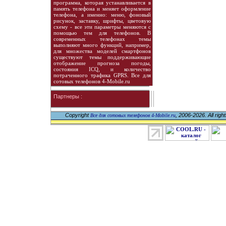
программа, которая устанавливается в
память телефона и меняет оформление
телефона, а именно: меню, фоновый
рисунок, заставку, шрифты, цветовую
схему - все эти параметры меняются с
помощью тем для телефонов. В
современных телефонах темы
выполняют много функций, например,
для множества моделей смартфонов
существуют темы поддерживающие
отображение прогноза погоды,
состояния ICQ, и количество
потраченного трафика GPRS. Все для
сотовых телефонов 4-Mobile.ru
Партнеры :
Copyright
, 2006-2026. All righ
Все для сотовых телефонов 4-Mobile.ru