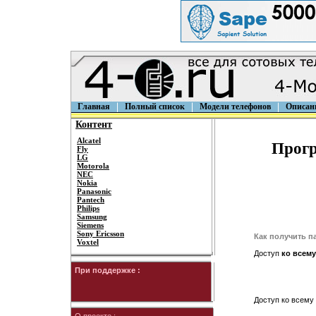
Главная
Полный список
Модели телефонов
Описан
Контент
Alcatel
Прогр
Fly
LG
Motorola
NEC
Nokia
Panasonic
Pantech
Philips
Samsung
Siemens
Sony Ericsson
Как получить п
Voxtel
Доступ
ко всему
При поддержке :
Доступ ко всему 