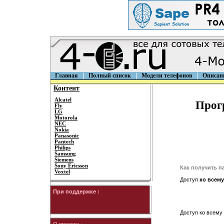
Главная
Полный список
Модели телефонов
Описан
Контент
Alcatel
Прогр
Fly
LG
Motorola
NEC
Nokia
Panasonic
Pantech
Philips
Samsung
Siemens
Sony Ericsson
Как получить п
Voxtel
Доступ
ко всему
При поддержке :
Доступ ко всему 