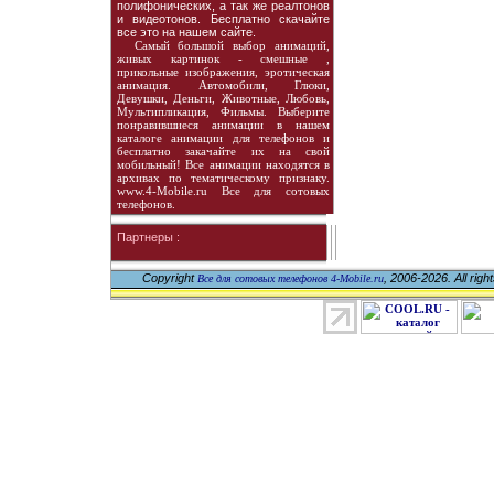
полифонических, а так же реалтонов
и видеотонов. Бесплатно скачайте
все это на нашем сайте.
Самый большой выбор анимаций,
живых картинок - смешные ,
прикольные изображения, эротическая
анимация. Автомобили, Глюки,
Девушки, Деньги, Животные, Любовь,
Мультипликация, Фильмы. Выберите
понравившиеся анимации в нашем
каталоге анимации для телефонов и
бесплатно закачайте их на свой
мобильный! Все анимации находятся в
архивах по тематическому признаку.
www.4-Mobile.ru Все для сотовых
телефонов.
Партнеры :
Copyright
, 2006-2026. All righ
Все для сотовых телефонов 4-Mobile.ru