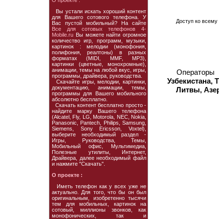
О проекте :
Вы устали искать хороший контент
для Вашего сотового телефона. У
Доступ ко всему 
Вас пустой мобильный? На сайте
Все для сотовых телефонов 4-
Mobile.ru
Вы можете найти огромное
количество игр, программ, музыки,
картинок : мелодии (монофония,
полифония, реалтоны) в разных
форматах (MIDI, MMF, MP3),
картинки (цветные, монохромные),
анимации, темы на любой вкус, игры,
Операторы
программы, драйвера, руководства.
Узбекистана, 
Скачайте игры, мелодии, картинки,
документацию, анимации, темы,
Литвы, Азе
программы для Вашего мобильного
абсолютно бесплатно.
Скачать контент бесплатно просто -
найдите марку Вашего телефона
(Alcatel, Fly, LG, Motorola, NEC, Nokia,
Panasonic, Pantech, Philips, Samsung,
Siemens, Sony Ericsson, Voxtel),
выберите необходимый раздел -
Игры, Руководства, Темы,
Мобильный офис, Мультимедиа,
Полезные утилиты, Интернет,
Драйвера, далее необходимый файл
и нажмите "Скачать".
О проекте :
Иметь телефон как у всех уже не
актуально. Для того, что бы он был
оригинальным, изобретенно тысячи
тем для мобильных, картинок на
сотовый, миллионы звонков, как
монофонических, так и