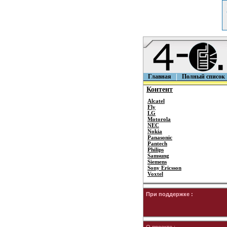
Главная
Полный список
Контент
Alcatel
Fly
LG
Motorola
NEC
Nokia
Panasonic
Pantech
Philips
Samsung
Siemens
Sony Ericsson
Voxtel
При поддержке :