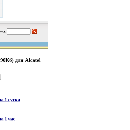
иск:
0Кб) для Alcatel
а 1 сутки
а 1 час