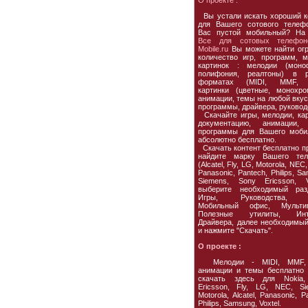
О проекте :
Вы устали искать хороший к
для Вашего сотового телеф
Вас пустой мобильный? На
Все для сотовых телефон
Mobile.ru
Вы можете найти ог
количество игр, программ, м
картинок : мелодии (моно
полифония, реалтоны) в р
форматах (MIDI, MMF, 
картинки (цветные, монохро
анимации, темы на любой вкус,
программы, драйвера, руковод
Скачайте игры, мелодии, кар
документацию, анимации, 
программы для Вашего моби
абсолютно бесплатно.
Скачать контент бесплатно пр
найдите марку Вашего тел
(Alcatel, Fly, LG, Motorola, NEC,
Panasonic, Pantech, Philips, S
Siemens, Sony Ericsson, Vo
выберите необходимый раз
Игры, Руководства, 
Мобильный офис, Мультим
Полезные утилиты, Инте
Драйвера, далее необходимы
и нажмите "Скачать".
О проекте :
Мелодии - MIDI, MMF,
анимации и темы бесплатно
скачать здесь для Nokia,
Ericsson, Fly, LG, NEC, Si
Motorola, Alcatel, Panasonic, P
Philips, Samsung, Voxtel.