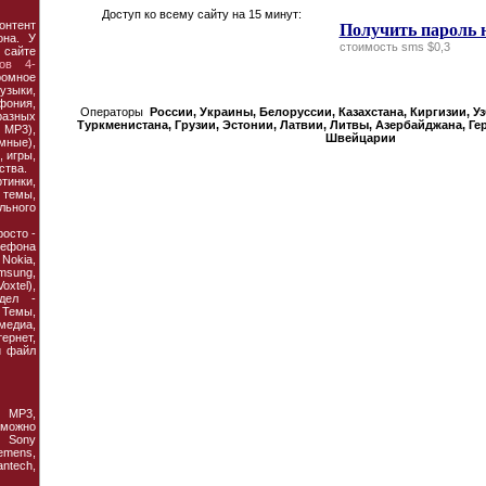
Доступ ко всему сайту на 15 минут:
онтент
Получить пароль 
она. У
стоимость sms $0,3
 сайте
ов 4-
ромное
узыки,
фония,
Операторы
России, Украины, Белорусcии, Казахстана, Киргизии, У
азных
Туркменистана, Грузии, Эстонии, Латвии, Литвы, Азербайджана, Ге
MP3),
Швейцарии
мные),
 игры,
ства.
тинки,
темы,
льного
осто -
ефона
 Nokia,
amsung,
xtel),
дел -
Темы,
едиа,
рнет,
й файл
 MP3,
 можно
 Sony
emens,
antech,