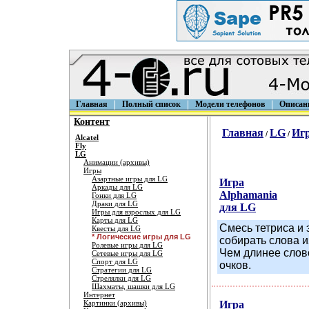
Главная
Полный список
Модели телефонов
Описан
Контент
Главная
LG
Иг
/
/
Alcatel
Fly
LG
Анимации (архивы)
Игры
Азартные игры для LG
Игра
Аркады для LG
Alphamania
Гонки для LG
Драки для LG
для LG
Игры для взрослых для LG
Карты для LG
Смесь тетриса и 
Квесты для LG
* Логические игры для LG
собирать слова и
Ролевые игры для LG
Чем длинее слов
Сетевые игры для LG
Спорт для LG
очков.
Стратегии для LG
Стрелялки для LG
Шахматы, шашки для LG
Интернет
Картинки (архивы)
Игра