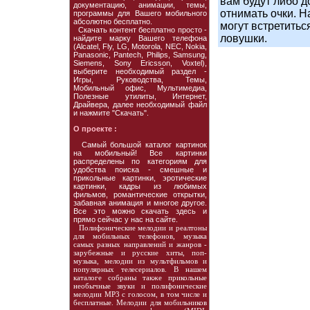
вам будут либо д
документацию, анимации, темы,
отнимать очки. Н
программы для Вашего мобильного
абсолютно бесплатно.
могут встретитьс
Скачать контент бесплатно просто -
ловушки.
найдите марку Вашего телефона
(Alcatel, Fly, LG, Motorola, NEC, Nokia,
Panasonic, Pantech, Philips, Samsung,
Siemens, Sony Ericsson, Voxtel),
выберите необходимый раздел -
Игры, Руководства, Темы,
Мобильный офис, Мультимедиа,
Полезные утилиты, Интернет,
Драйвера, далее необходимый файл
и нажмите "Скачать".
О проекте :
Cамый большой каталог картинок
на мобильный! Все картинки
распределены по категориям для
удобства поиска - смешные и
прикольные картинки, эротические
картинки, кадры из любимых
фильмов, романтические открытки,
забавная анимация и многое другое.
Все это можно скачать здесь и
прямо сейчас у нас на сайте.
Полифонические мелодии и реалтоны
для мобильных телефонов, музыка
самых разных направлений и жанров -
зарубежные и русские хиты, поп-
музыка, мелодии из мультфильмов и
популярных телесериалов. В нашем
каталоге собраны также прикольные
необычные звуки и полифонические
мелодии MP3 с голосом, в том числе и
бесплатные. Мелодии для мобильников