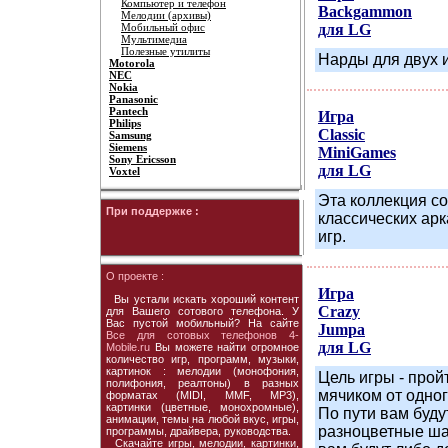
Компьютер и телефон
Backgammon
Мелодии (архивы)
Мобильный офис
для LG
Мультимедиа
Полезные утилиты
Нарды для двух и
Motorola
NEC
Nokia
Panasonic
Pantech
Игра
Philips
Classic
Samsung
Siemens
MiniGames
Sony Ericsson
для LG
Voxtel
Эта коллекция с
При поддержке :
классических арк
игр.
О проекте :
Игра
Вы устали искать хороший контент
Crazy
для Вашего сотового телефона. У
Вас пустой мобильный? На сайте
Jumpa
Все для сотовых телефонов 4-
для LG
Mobile.ru
Вы можете найти огромное
количество игр, программ, музыки,
картинок : мелодии (монофония,
Цель игры - про
полифония, реалтоны) в разных
мячиком от одног
форматах (MIDI, MMF, MP3),
картинки (цветные, монохромные),
По пути вам буду
анимации, темы на любой вкус, игры,
разноцветные ша
программы, драйвера, руководства.
Скачайте игры, мелодии, картинки,