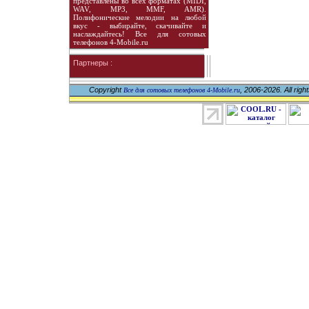
представлены во всех форматах (MIDI,
WAV, MP3, MMF, AMR).
Полифонические мелодии на любой
вкус - выбирайте, скачивайте и
наслаждайтесь! Все для сотовых
телефонов 4-Mobile.ru
Партнеры :
Copyright
, 2006-2026. All righ
Все для сотовых телефонов 4-Mobile.ru