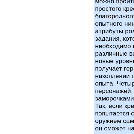
можно пройти
простого кре
благородног
опытного нин
атрибуты рол
задания, ко
необходимо 
различные в
новые уровн
получает гер
накоплении 
опыта. Четы
персонажей,
заморочками
Так, если кр
попытается 
оружием саму
он сможет н