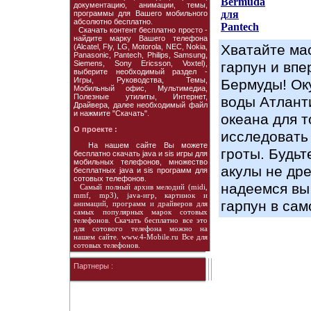
Bermuda
документацию, анимации, темы,
для
программы для Вашего мобильного
абсолютно бесплатно.
Pantech
Скачать контент бесплатно просто -
найдите марку Вашего телефона
Хватайте мас
(Alcatel, Fly, LG, Motorola, NEC, Nokia,
Panasonic, Pantech, Philips, Samsung,
Siemens, Sony Ericsson, Voxtel),
гарпун и впе
выберите необходимый раздел -
Игры, Руководства, Темы,
Бермуды! Ок
Мобильный офис, Мультимедиа,
Полезные утилиты, Интернет,
воды Атлант
Драйвера, далее необходимый файл
и нажмите "Скачать".
океана для т
О проекте :
исследовать
На нашем сайте Вы можете
гроты. Будьт
бесплатно скачать java и sis игры для
мобильных телефонов, множество
акулы не др
бесплатных java и sis программ для
сотовых телефонов.
надеемся вы
Самый полный архив мелодий (midi,
mmf, mp3), java-игр, картинок и
гарпун в сам
анимаций, программ и драйверов для
самых популярных марок сотовых
телефонов. Скачать бесплатно все это
для сотового телефона можно на
нашем сайте. www.4-Mobile.ru Все для
сотовых телефонов.
Партнеры :