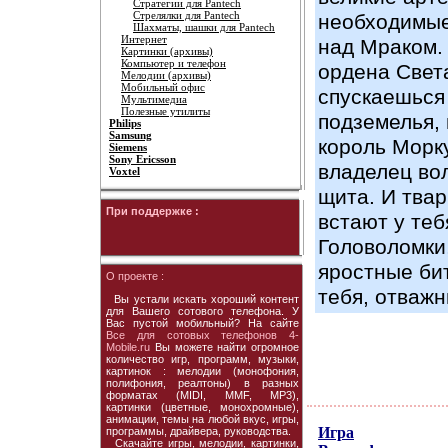
Стратегии для Pantech
Стрелялки для Pantech
необходимые
Шахматы, шашки для Pantech
Интернет
над Мраком.
Картинки (архивы)
Компьютер и телефон
ордена Свет
Мелодии (архивы)
Мобильный офис
спускаешься
Мультимедиа
Полезные утилиты
подземелья, 
Philips
Samsung
король Морк
Siemens
Sony Ericsson
владелец во
Voxtel
щита. И тва
При поддержке :
встают у теб
Головоломки,
яростные би
О проекте :
тебя, отважн
Вы устали искать хороший контент
для Вашего сотового телефона. У
Вас пустой мобильный? На сайте
Все для сотовых телефонов 4-
Mobile.ru
Вы можете найти огромное
количество игр, программ, музыки,
картинок : мелодии (монофония,
полифония, реалтоны) в разных
форматах (MIDI, MMF, MP3),
картинки (цветные, монохромные),
анимации, темы на любой вкус, игры,
Игра
программы, драйвера, руководства.
Скачайте игры, мелодии, картинки,