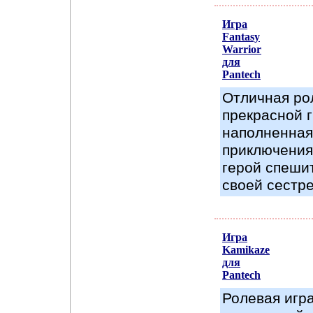
Игра
Fantasy
Warrior
для
Pantech
Отличная ро
прекрасной 
наполненная
приключения
герой спеши
своей сестре
Игра
Kamikaze
для
Pantech
Ролевая игра