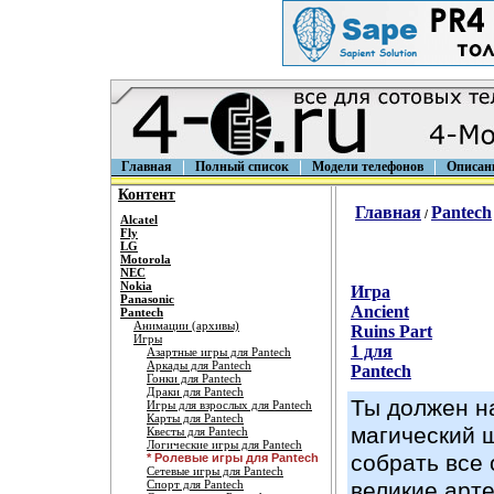
Главная
Полный список
Модели телефонов
Описан
Контент
Главная
Pantech
/
Alcatel
Fly
LG
Motorola
NEC
Nokia
Игра
Panasonic
Ancient
Pantech
Анимации (архивы)
Ruins Part
Игры
1 для
Азартные игры для Pantech
Аркады для Pantech
Pantech
Гонки для Pantech
Драки для Pantech
Ты должен н
Игры для взрослых для Pantech
Карты для Pantech
магический щ
Квесты для Pantech
Логические игры для Pantech
собрать все
* Ролевые игры для Pantech
Сетевые игры для Pantech
Спорт для Pantech
великие арт