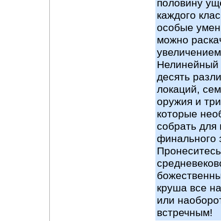
половину ущ
каждого клас
особые умен
можно раска
увеличением
Нелинейный 
десять разл
локаций, сем
оружия и три
которые нео
собрать для
финального 
Пронеситесь
средневеков
божественны
круша все на
или наоборот
встречным!