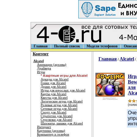
Главная
Полный список
Модели телефонов
Описан
Контент
Главная
Alcatel
/
/
Alcatel
Анимации (архивы)
Драйвера
Игры
* Азартные игры для Alcatel
Игр
Аркады для Alcatel
Bow
Гонки для Alcatel
Драки для Alcatel
для
Игры для взрослых для Alcatel
Alca
Карты для Alcatel
Квесты для Alcatel
подробнее...
Логические игры для Alcatel
(голос
Ролевые игры для Alcatel
Сетевые игры для Alcatel
Оче
Спорт для Alcatel
Стратегии для Alcatel
упр
Стрелялки для Alcatel
инт
Шахматы, шашки для Alcatel
Интернет
Картинки (архивы)
Компьютер и телефон