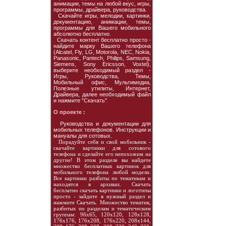
анимации, темы на любой вкус, игры,
программы, драйвера, руководства.
Скачайте игры, мелодии, картинки,
документацию, анимации, темы,
программы для Вашего мобильного
абсолютно бесплатно.
Скачать контент бесплатно просто -
найдите марку Вашего телефона
(Alcatel, Fly, LG, Motorola, NEC, Nokia,
Panasonic, Pantech, Philips, Samsung,
Siemens, Sony Ericsson, Voxtel),
выберите необходимый раздел -
Игры, Руководства, Темы,
Мобильный офис, Мультимедиа,
Полезные утилиты, Интернет,
Драйвера, далее необходимый файл
и нажмите "Скачать".
О проекте :
Руководства и документации для
мобильных телефонов. Инструкции и
мануалы для сотовых.
Порадуйте себя и свой мобильник -
скачайте картинки для сотового
телефона и сделайте его непохожим на
другие! В этом разделе вы найдете
множество бесплатных картинок для
мобильного телефона любой модели.
Все картинки разбиты по тематикам и
находятся в архивах. Скачать
бесплатно скачать картинки и логотипы
просто - зайдите в нужный раздел и
нажмите Скачать. Множество тематик,
разбитых по разделам и тематическим
группам: 96х65, 120х120, 128х128,
176х176, 176х208, 176х220, 208х144,