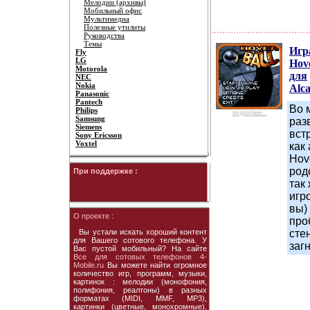
Мелодии (архивы)
Мобильный офис
Мультимедиа
Полезные утилиты
Руководства
Темы
Игр
Fly
LG
Hove
Motorola
для
NEC
Nokia
Alca
Panasonic
Pantech
Во 
Philips
подробнее...
Samsung
раз
Siemens
встр
Sony Ericsson
Voxtel
как
Hov
род
При поддержке :
так
игр
вы)
О проекте :
про
Вы устали искать хороший контент
сте
для Вашего сотового телефона. У
заг
Вас пустой мобильный? На сайте
Все для сотовых телефонов 4-
Mobile.ru
Вы можете найти огромное
количество игр, программ, музыки,
картинок : мелодии (монофония,
полифония, реалтоны) в разных
форматах (MIDI, MMF, MP3),
картинки (цветные, монохромные),