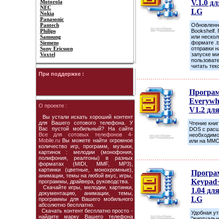
Motorola
V.1.0 дл
NEC
LG
Nokia
Panasonic
Pantech
Обновленн
подробнее...
Philips
Bookshelf.
Samsung
или нескол
Siemens
формате .t
Sony Ericsson
отправки н
Voxtel
запуске ми
пользоват
читать тек
При поддержке :
Програ
Everywh
О проекте :
V1.2 дл
Вы устали искать хороший контент
для Вашего сотового телефона. У
Чтение книг
Вас пустой мобильный? На сайте
DOS с расш
Все для сотовых телефонов 4-
необходимо
подробнее...
Mobile.ru
Вы можете найти огромное
или на MMC 
количество игр, программ, музыки,
картинок : мелодии (монофония,
полифония, реалтоны) в разных
форматах (MIDI, MMF, MP3),
картинки (цветные, монохромные),
Програ
анимации, темы на любой вкус, игры,
Keypad
программы, драйвера, руководства.
Скачайте игры, мелодии, картинки,
1.04 дл
документацию, анимации, темы,
LG
программы для Вашего мобильного
абсолютно бесплатно.
Скачать контент бесплатно просто -
Удобная ут
найдите марку Вашего телефона
подробнее...
"виртуальн