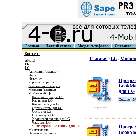
Главная
Полный список
Модели телефонов
Описание
Контент
Главная
LG
Мобил
/
/
Alcatel
Fly
LG
Анимации (архивы)
Игры
Интернет
Програ
Картинки (архивы)
BookMa
Компьютер и телефон
Мелодии (архивы)
для LG
Мобильный офис
Калькуляторы для LG
Создает JA
Карты для LG
Конвертеры для LG
Органайзеры для LG
подробнее...
Офис для LG
Прочее для LG
Хранители экрана для LG
Часы для LG
* Электронные книги для LG
Програ
Мультимедиа
BookShe
Полезные утилиты