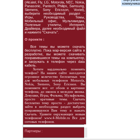
(Alcatel, Fly, LG, Motorola, NEC, Nokia,
коммуника
Panasonic, Pantech, Philips, Samsung,
Siemens, Sony Ericsson, Voxtel),
выберите необходимый раздел -
Игры, Руководства, Темы,
Мобильный офис, Мультимедиа,
Полезные утилиты, Интернет,
Драйвера, далее необходимый файл
и нажмите "Скачать".
О проекте :
Все темы вы можете скачать
бесплатно. Пока wap-версия сайта в
разработке, вы можете скачивать
понравившиеся темы на компьютер,
и загружать в телефон через data
кабель.
Хотите кардинально поменять
телефон? На нашем сайте находится
огромное количество бесплатных тем
для мобильных телефонов Motorola,
Nokia, Siemens, Sony Ericsson. Вы
поменяете все: от обоев и картинки
телефона, до иконок и мелодии звонка.
Девушки, Игры, Фильмы, Мульфильмы,
просто крачивые темы. Скачать
бесплатно тему просто - достаточно
зайти в необходимы раздел выбрать
понравившуюся Вам тему и нажать
Скачать. Удивите окружающих новым
телефоном! www.4-Mobile.ru Все для
сотовых телефонов.
Партнеры :