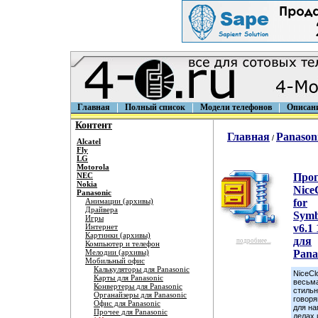
Главная
Полный список
Модели телефонов
Описан
Контент
Главная
Panason
/
Alcatel
Fly
LG
Motorola
NEC
Про
Nokia
Nice
Panasonic
Анимации (архивы)
for
Драйвера
Symb
Игры
Интернет
v6.1 
Картинки (архивы)
для
подробнее...
Компьютер и телефон
Мелодии (архивы)
Pana
Мобильный офис
Калькуляторы для Panasonic
NiceCl
Карты для Panasonic
весьма
Конвертеры для Panasonic
стильн
Органайзеры для Panasonic
говор
Офис для Panasonic
для на
Прочее для Panasonic
делах 