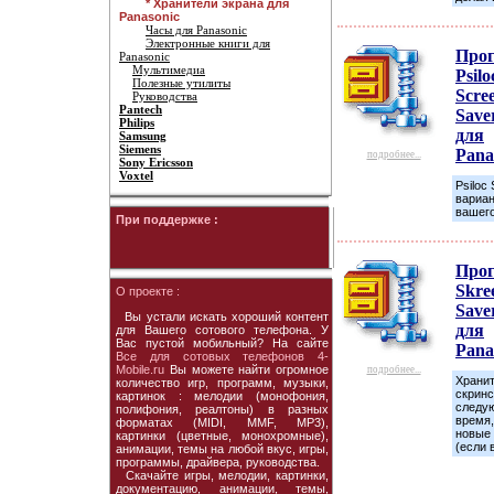
* Хранители экрана для
Panasonic
Часы для Panasonic
Электронные книги для
Про
Panasonic
Мультимедиа
Psilo
Полезные утилиты
Scre
Руководства
Pantech
Save
Philips
для
Samsung
Siemens
Pana
подробнее...
Sony Ericsson
Voxtel
Psiloc 
вариан
вашег
При поддержке :
Про
Skre
О проекте :
Saver
Вы устали искать хороший контент
для
для Вашего сотового телефона. У
Вас пустой мобильный? На сайте
Pana
Все для сотовых телефонов 4-
Mobile.ru
Вы можете найти огромное
подробнее...
Хранит
количество игр, программ, музыки,
скрин
картинок : мелодии (монофония,
следую
полифония, реалтоны) в разных
время,
форматах (MIDI, MMF, MP3),
новые 
картинки (цветные, монохромные),
(если 
анимации, темы на любой вкус, игры,
программы, драйвера, руководства.
Скачайте игры, мелодии, картинки,
документацию, анимации, темы,