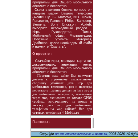
программы для Вашего мобильного
абсолютно бесплатно.
Скачать контент бесплатно просто -
найдите марку Вашего телефона
(Alcatel, Fly, LG, Motorola, NEC, Nokia,
Panasonic, Pantech, Philips, Samsung,
Siemens, Sony Ericsson, Voxtel),
выберите необходимый раздел -
Игры, Руководства, Темы,
Мобильный офис, Мультимедиа,
Полезные утилиты, Интернет,
Драйвера, далее необходимый файл
и нажмите "Скачать".
О проекте :
Скачайте игры, мелодии, картинки,
документацию, анимации, темы,
программы для Вашего мобильного
абсолютно бесплатно.
Посетив наш сайте Вы получите
доступ к огромному экслюзивному
сборнику убойных java игр для
мобильных телефонов, раз и навсегда
перестаете платить деньги за java игры
для мобильных телефонов, заказанные
через sms, экономите на оплате GPRS
трафика, затраченного на поиск и
закачку java игр для мобильных
телефонов на wap сайтах! Все для
сотовых телефонов 4-Mobile.ru
Партнеры :
Copyright
, 2006-2026. All righ
Все для сотовых телефонов 4-Mobile.ru