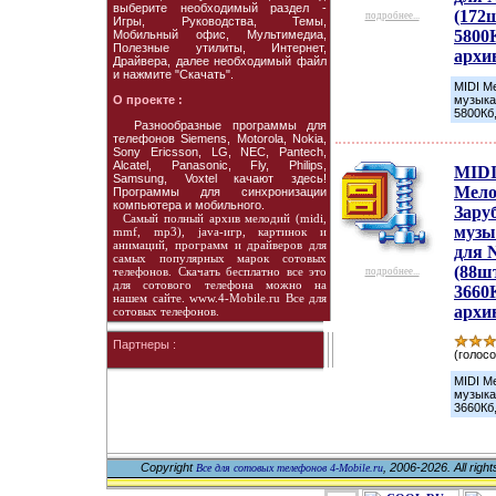
выберите необходимый раздел -
(172ш
подробнее...
Игры, Руководства, Темы,
5800
Мобильный офис, Мультимедиа,
Полезные утилиты, Интернет,
архи
Драйвера, далее необходимый файл
и нажмите "Скачать".
MIDI М
О проекте :
музыка 
5800Кб,
Разнообразные программы для
телефонов Siemens, Motorola, Nokia,
Sony Ericsson, LG, NEC, Pantech,
Alcatel, Panasonic, Fly, Philips,
MID
Samsung, Voxtel качают здесь!
Мело
Программы для синхронизации
компьютера и мобильного.
Зару
Самый полный архив мелодий (midi,
музы
mmf, mp3), java-игр, картинок и
анимаций, программ и драйверов для
для 
самых популярных марок сотовых
(88шт
телефонов. Скачать бесплатно все это
подробнее...
для сотового телефона можно на
3660
нашем сайте. www.4-Mobile.ru Все для
архи
сотовых телефонов.
Партнеры :
(голосо
MIDI М
музыка 
3660Кб,
Copyright
, 2006-2026. All righ
Все для сотовых телефонов 4-Mobile.ru