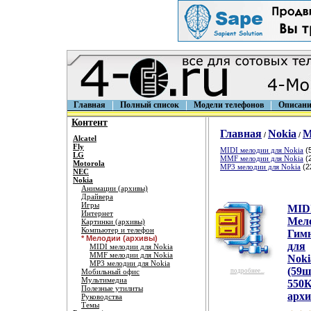
Главная
Полный список
Модели телефонов
Описани
Контент
Главная
Nokia
М
/
/
Alcatel
Fly
MIDI мелодии для Nokia
(
LG
MMF мелодии для Nokia
(
Motorola
MP3 мелодии для Nokia
(2
NEC
Nokia
Анимации (архивы)
Драйвера
Игры
MID
Интернет
Мел
Картинки (архивы)
Компьютер и телефон
Гим
* Мелодии (архивы)
для
MIDI мелодии для Nokia
MMF мелодии для Nokia
Noki
MP3 мелодии для Nokia
(59ш
Мобильный офис
подробнее...
Мультимедиа
550К
Полезные утилиты
архи
Руководства
Темы