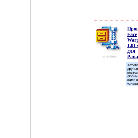
Про
Face
Warp
1.01 
для
Pana
подробнее...
Хотите
друзья
позвол
любимы
сами с
узнава