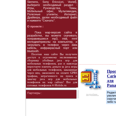
Siemens, Sony Ericsson, Voxtel),
выберите необходимый раздел -
Игры, Руководства, Темы,
Мобильный офис, Мультимедиа,
Полезные утилиты, Интернет,
Драйвера, далее необходимый файл
и нажмите "Скачать".
О проекте :
Пока wap-версия сайта в
разработке, вы можете скачивать
понравившиеся mp3, midi, mmf
мелодии/приколы на компьютер, и
загружать в телефон через data
кабель, инфракрасный порт или
bluetooth.
Посетив наш сайте Вы получите
доступ к огромному экслюзивному
сборнику убойных java игр для
мобильных телефонов, раз и навсегда
перестаете платить деньги за java игры
для мобильных телефонов, заказанные
Про
через sms, экономите на оплате GPRS
Cari
трафика, затраченного на поиск и
закачку java игр для мобильных
для
телефонов на wap сайтах! Все для
Pana
сотовых телефонов 4-Mobile.ru
Редакт
Партнеры :
подробнее...
увелич
скручи
либо ч