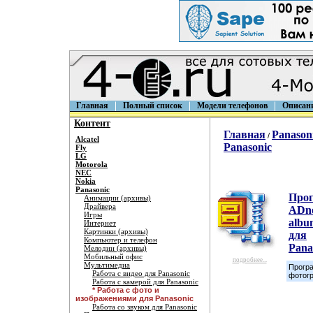
Главная
Полный список
Модели телефонов
Описан
Контент
Главная
Panason
/
Alcatel
Panasonic
Fly
LG
Motorola
NEC
Nokia
Panasonic
Про
Анимации (архивы)
Драйвера
ADn
Игры
albu
Интернет
Картинки (архивы)
для
Компьютер и телефон
Pana
Мелодии (архивы)
Мобильный офис
подробнее...
Мультимедиа
Прогр
Работа с видео для Panasonic
фотог
Работа с камерой для Panasonic
* Работа с фото и
изображениями для Panasonic
Работа со звуком для Panasonic