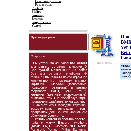
Полезные утилиты
Руководства
Pantech
Philips
Samsung
Siemens
Sony Ericsson
Voxtel
Про
При поддержке :
BMX
Ver 1
Beta
О проекте :
Pana
Вы устали искать хороший контент
подробнее...
Утилит
для Вашего сотового телефона. У
анимац
Вас пустой мобильный? На сайте
конве
Все для сотовых телефонов 4-
и наоб
Mobile.ru
Вы можете найти огромное
количество игр, программ, музыки,
картинок : мелодии (монофония,
полифония, реалтоны) в разных
форматах (MIDI, MMF, MP3),
картинки (цветные, монохромные),
анимации, темы на любой вкус, игры,
программы, драйвера, руководства.
Скачайте игры, мелодии, картинки,
документацию, анимации, темы,
программы для Вашего мобильного
абсолютно бесплатно.
Скачать контент бесплатно просто -
найдите марку Вашего телефона
(Alcatel, Fly, LG, Motorola, NEC, Nokia,
Panasonic, Pantech, Philips, Samsung,