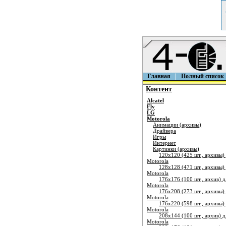
Главная
Полный список
Контент
Alcatel
Fly
LG
Motorola
Анимации (архивы)
Драйвера
Игры
Интернет
Картинки (архивы)
120х120 (425 шт., архивы)
Motorola
128х128 (471 шт., архивы)
Motorola
176х176 (100 шт., архив) д
Motorola
176х208 (273 шт., архивы)
Motorola
176х220 (598 шт., архивы)
Motorola
208х144 (100 шт., архив) д
Motorola