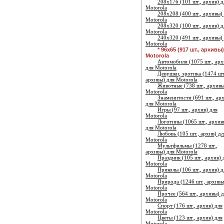
208х176 (101 шт., архив) д
Motorola
208х208 (400 шт., архивы)
Motorola
208х320 (100 шт., архив) д
Motorola
240х320 (491 шт., архивы)
Motorola
* 96х65 (917 шт., архивы
Motorola
Автомобили (1075 шт., арх
для Motorola
Девушки, эротика (1474 шт
архивы) для Motorola
Животные (738 шт., архивы
Motorola
Знаменитости (691 шт., ар
для Motorola
Игры (97 шт., архив) для
Motorola
Логотипы (1065 шт., архив
для Motorola
Любовь (105 шт., архив) дл
Motorola
Мультфильмы (1278 шт.,
архивы) для Motorola
Праздник (105 шт., архив) 
Motorola
Приколы (106 шт., архив) д
Motorola
Природа (1246 шт., архивы
Motorola
Прочее (564 шт., архивы) д
Motorola
Спорт (176 шт., архив) для
Motorola
Цветы (123 шт., архив) для
Motorola