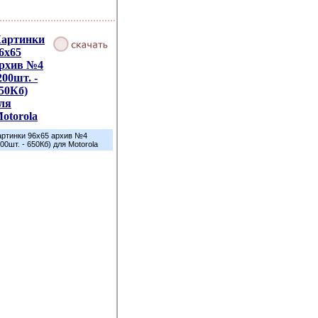
артинки
6х65
рхив №4
200шт. -
50Кб)
ля
otorola
артинки 96х65 архив №4
200шт. - 650Кб) для Motorola