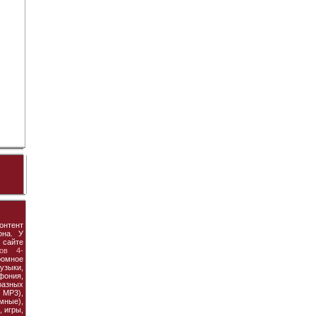
онтент
она. У
 сайте
ов 4-
ромное
узыки,
фония,
азных
MP3),
мные),
 игры,