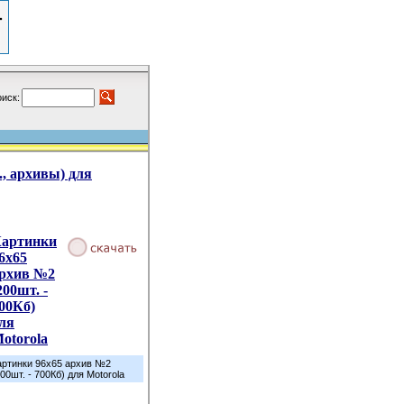
иск:
., архивы) для
артинки
6х65
рхив №2
200шт. -
00Кб)
ля
otorola
артинки 96х65 архив №2
200шт. - 700Кб) для Motorola