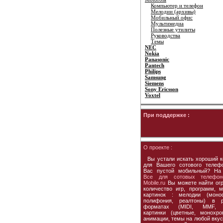
Компьютер и телефон
Мелодии (архивы)
Мобильный офис
Мультимедиа
Полезные утилиты
Руководства
Темы
NEC
Nokia
Panasonic
Pantech
Philips
Samsung
Siemens
Sony Ericsson
Voxtel
При поддержке :
О проекте :
Вы устали искать хороший к
для Вашего сотового телеф
Вас пустой мобильный? На
Все для сотовых телефон
Mobile.ru
Вы можете найти ог
количество игр, программ, м
картинок : мелодии (моно
полифония, реалтоны) в р
форматах (MIDI, MMF, 
картинки (цветные, монохро
анимации, темы на любой вкус,