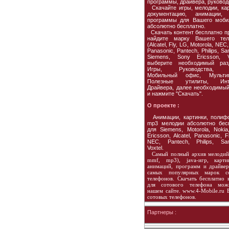
программы, драйвера, руковод
Скачайте игры, мелодии, кар
документацию, анимации, 
программы для Вашего моби
абсолютно бесплатно.
Скачать контент бесплатно пр
найдите марку Вашего тел
(Alcatel, Fly, LG, Motorola, NEC,
Panasonic, Pantech, Philips, S
Siemens, Sony Ericsson, Vo
выберите необходимый раз
Игры, Руководства, 
Мобильный офис, Мультим
Полезные утилиты, Инте
Драйвера, далее необходимы
и нажмите "Скачать".
О проекте :
Анимации, картинки, полиф
mp3 мелодии абсолютно бес
для Siemens, Motorola, Nokia
Ericsson, Alcatel, Panasonic, F
NEC, Pantech, Philips, Sa
Voxtel.
Самый полный архив мелодий 
mmf, mp3), java-игр, карт
анимаций, программ и драйвер
самых популярных марок с
телефонов. Скачать бесплатно 
для сотового телефона мо
нашем сайте. www.4-Mobile.ru 
сотовых телефонов.
Партнеры :