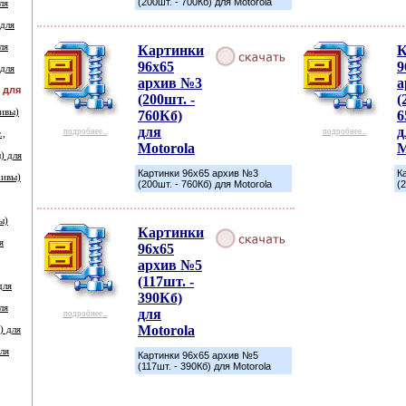
(200шт. - 700Кб) для Motorola
ля
 для
ля
Картинки
К
96х65
9
 для
архив №3
а
) для
(200шт. -
(
ивы)
760Кб)
6
для
д
подробнее...
подробнее...
.,
Motorola
M
) для
Картинки 96х65 архив №3
К
хивы)
(200шт. - 760Кб) для Motorola
(
ы)
Картинки
я
96х65
архив №5
(117шт. -
для
390Кб)
ля
для
подробнее...
Motorola
) для
ля
Картинки 96х65 архив №5
(117шт. - 390Кб) для Motorola