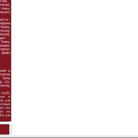
ства.
тинки,
темы,
льного
осто -
ефона
 Nokia,
amsung,
xtel),
дел -
Темы,
едиа,
рнет,
й файл
ония и
платно
, Sony
ly, LG,
msung,
(midi,
инок и
ов для
отовых
все это
жно на
Все для