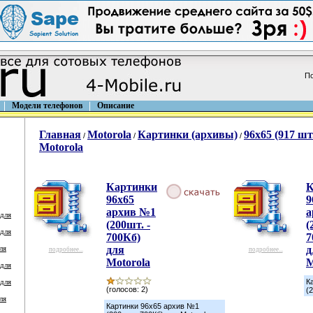
По
Модели телефонов
Описание
Главная
Motorola
Картинки (архивы)
96х65 (917 шт
/
/
/
Motorola
Картинки
К
96х65
9
архив №1
а
 для
(200шт. -
(
 для
700Кб)
7
ля
для
д
подробнее...
подробнее...
Motorola
M
 для
 для
К
(голосов: 2)
(
ля
Картинки 96х65 архив №1