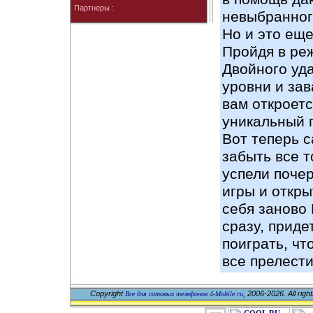
Партнеры :
невыбранног
Но и это еще
Пройдя в ре
Двойного уд
уровни и зав
вам откроет
уникальный 
Вот теперь 
забыть все т
успели почер
игры и откры
себя заново 
сразу, приде
поиграть, чт
все прелести
Copyright
, 2006-2026. All righ
Все для сотовых телефонов 4-Mobile.ru