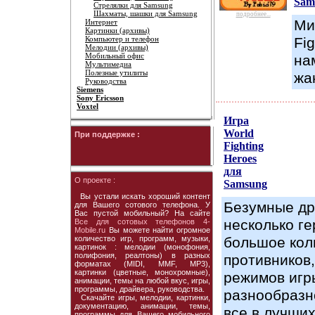
Sam
Стрелялки для Samsung
Шахматы, шашки для Samsung
подробнее...
Ми
Интернет
Картинки (архивы)
Компьютер и телефон
Fig
Мелодии (архивы)
Мобильный офис
на
Мультимедиа
Полезные утилиты
жа
Руководства
Siemens
Sony Ericsson
Voxtel
Игра
World
При поддержке :
Fighting
Heroes
для
О проекте :
Samsung
Вы устали искать хороший контент
Безумные др
для Вашего сотового телефона. У
Вас пустой мобильный? На сайте
несколько ге
Все для сотовых телефонов 4-
Mobile.ru
Вы можете найти огромное
количество игр, программ, музыки,
большое кол
картинок : мелодии (монофония,
полифония, реалтоны) в разных
противников,
форматах (MIDI, MMF, MP3),
картинки (цветные, монохромные),
режимов игр
анимации, темы на любой вкус, игры,
программы, драйвера, руководства.
разнообразн
Скачайте игры, мелодии, картинки,
документацию, анимации, темы,
все в лучши
программы для Вашего мобильного