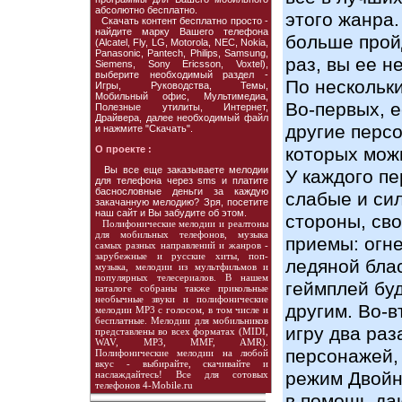
абсолютно бесплатно.
этого жанра.
Скачать контент бесплатно просто -
найдите марку Вашего телефона
больше прой
(Alcatel, Fly, LG, Motorola, NEC, Nokia,
Panasonic, Pantech, Philips, Samsung,
раз, вы ее н
Siemens, Sony Ericsson, Voxtel),
выберите необходимый раздел -
По нескольк
Игры, Руководства, Темы,
Мобильный офис, Мультимедиа,
Во-первых, 
Полезные утилиты, Интернет,
Драйвера, далее необходимый файл
другие персо
и нажмите "Скачать".
О проекте :
которых мож
Вы все еще заказываете мелодии
У каждого п
для телефона через sms и платите
баснословные деньги за каждую
слабые и си
закачанную мелодию? Зря, посетите
наш сайт и Вы забудите об этом.
стороны, св
Полифонические мелодии и реалтоны
для мобильных телефонов, музыка
приемы: огн
самых разных направлений и жанров -
зарубежные и русские хиты, поп-
ледяной бла
музыка, мелодии из мультфильмов и
популярных телесериалов. В нашем
геймплей бу
каталоге собраны также прикольные
необычные звуки и полифонические
другим. Во-в
мелодии MP3 с голосом, в том числе и
бесплатные. Мелодии для мобильников
игру два раз
представлены во всех форматах (MIDI,
WAV, MP3, MMF, AMR).
персонажей,
Полифонические мелодии на любой
вкус - выбирайте, скачивайте и
режим Двойн
наслаждайтесь! Все для сотовых
телефонов 4-Mobile.ru
в помощь да