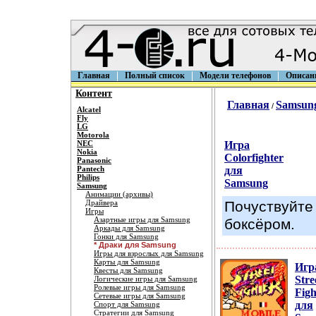
Главная
Полный список
Модели телефонов
Описан
Контент
Главная
Samsun
/
Alcatel
Fly
LG
Motorola
NEC
Игра
Nokia
Colorfighter
Panasonic
Pantech
для
Philips
Samsung
Samsung
Анимации (архивы)
Драйвера
Почуствуйте
Игры
Азартные игры для Samsung
боксёром.
Аркады для Samsung
Гонки для Samsung
* Драки для Samsung
Игры для взрослых для Samsung
Карты для Samsung
Игр
Квесты для Samsung
Stre
Логические игры для Samsung
Ролевые игры для Samsung
Figh
Сетевые игры для Samsung
для
Спорт для Samsung
Стратегии для Samsung