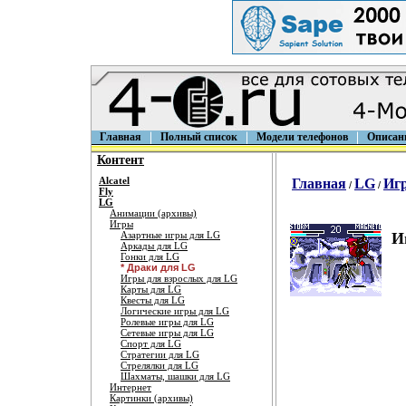
Главная
Полный список
Модели телефонов
Описан
Контент
Alcatel
Главная
LG
Иг
/
/
Fly
LG
Анимации (архивы)
Игры
Азартные игры для LG
И
Аркады для LG
Гонки для LG
* Драки для LG
Игры для взрослых для LG
Карты для LG
Квесты для LG
Логические игры для LG
Ролевые игры для LG
Сетевые игры для LG
Спорт для LG
Стратегии для LG
Стрелялки для LG
Шахматы, шашки для LG
Интернет
Картинки (архивы)