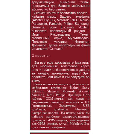
документацию, анимации, темы,
программы для Вашего мобильного
абсолютно бесплатно.
Скачать контент бесплатно просто -
найдите марку Вашего телефона
(Alcatel, Fly, LG, Motorola, NEC, Nokia,
Panasonic, Pantech, Philips, Samsung,
Siemens, Sony Ericsson, Voxtel),
выберите необходимый раздел -
Игры, Руководства, Темы,
Мобильный офис, Мультимедиа,
Полезные утилиты, Интернет,
Драйвера, далее необходимый файл
и нажмите "Скачать".
О проекте :
Вы все еще заказываете java игры
для мобильных телефонов через
sms и платите баснословные деньги
за каждую закачанную игру? Зря,
посетите наш сайт и Вы забудите об
этом.
Самая полная коллекция драйверов для
мобильных телефонов: Nokia, Sony
Ericsson, Siemens, Motorola, Alcatel,
Samsung, NEC, Philips. Драйвера USB
кабеля, COM-порта, для связи и
соединения сотового телефона и ПК
(компьютера). Эмуляторы, USB
драйвера, драйверы bluetooth,
настройки модема. На нашем сайте вы
найдете наиболее распространенные
драйвера GPRS модема, необходимые
для GPRS internet. www.4-Mobile.ru Все
для сотовых телефонов.