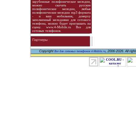
зарубежные полифонические мелодии,
можно скачать русские
полифонические мелодии, любые
полифонические мелодии mp3 формата
- и ваш мобильник, доверху
заполненный мелодиями для сотового
телефона, можно будет приглашать на
сцену. www.4-Mobile.ru Все для
сотовых телефонов.
Партнеры :
Copyright
, 2006-2026. All righ
Все для сотовых телефонов 4-Mobile.ru