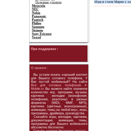
Игра в стиле Марио с х
Полезные утилиты
Motorola
NEC
Nokia
Panasonic
Pantech
Philips
Samsung
Siemens
Sony Ericsson
Voxtel
При поддержке :
О проекте :
Вы устали искать хороший контент
для Вашего сотового телефона. У
Вас пустой мобильный? На сайте
Все для сотовых телефонов 4-
Mobile.ru
Вы можете найти огромное
количество игр, программ, музыки,
картинок : мелодии (монофония,
полифония, реалтоны) в разных
форматах (MIDI, MMF, MP3),
картинки (цветные, монохромные),
анимации, темы на любой вкус, игры,
программы, драйвера, руководства.
Скачайте игры, мелодии, картинки,
документацию, анимации, темы,
программы для Вашего мобильного
абсолютно бесплатно.
Скачать контент бесплатно просто -