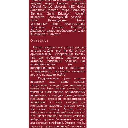
найдите марку Вашего телефона
(Alcatel, Fly, LG, Motorola, NEC, Nokia,
Panasonic, Pantech, Philips, Samsung,
Siemens, Sony Ericsson, Voxtel),
выберите необходимый раздел -
Игры, Руководства, Темы,
Мобильный офис, Мультимедиа,
Полезные утилиты, Интернет,
Драйвера, далее необходимый файл
и нажмите "Скачать".
О проекте :
Иметь телефон как у всех уже не
актуально. Для того, что бы он был
оригинальным, изобретенно тысячи
тем для мобильных, картинок на
сотовый, миллионы звонков, как
монофонических, так и
полифонических, а так же реалтонов
и видеотонов. Бесплатно скачайте
все это на нашем сайте.
Раздражающие трели сотовых
прошлого века давно сменили
специальные мелодии для мобильных
телефонов. Еще недавно мелодии для
телефона были просто одноголосным
пиликаньем, а сегодня даже дешевый
мобильник способен воспроизводить
полифонию - такие мелодии для
мобильного телефона, которые звучат
как целый оркестр. Хотите, чтобы
мобильник спел вашу любимую песню?
Нет ничего проще! На нашем сайте вы
найдете лучшие бесплатные мелодии
для сотовых телефонов. Хотите, чтобы
звук не уступал оригиналу? Скачивайте