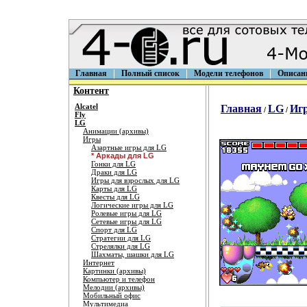
Главная
Полный список
Модели телефонов
Описан
Контент
Alcatel
Главная
LG
Иг
/
/
Fly
LG
Анимации (архивы)
Игры
Азартные игры для LG
* Аркады для LG
Гонки для LG
Драки для LG
Игры для взрослых для LG
Карты для LG
Квесты для LG
Логические игры для LG
Ролевые игры для LG
Сетевые игры для LG
Спорт для LG
Стратегии для LG
Стрелялки для LG
Шахматы, шашки для LG
Интернет
Картинки (архивы)
Компьютер и телефон
Мелодии (архивы)
Мобильный офис
Мультимедиа