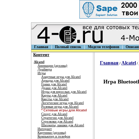
Главная
Полный список
Модели телефонов
Описан
Контент
Alcatel
Главная
Alcatel
/
/
Анимации (архивы)
Драйвера
Игры
Азартные игры для Alcatel
Аркады для Alcatel
Игра Bluetooth
Гонки для Alcatel
Драки для Alcatel
Игры для взрослых для Alcatel
Карты для Alcatel
Квесты для Alcatel
Логические игры для Alcatel
Ролевые игры для Alcatel
* Сетевые игры для Alcatel
Спорт для Alcatel
Стратегии для Alcatel
Стрелялки для Alcatel
Шахматы, шашки для Alcatel
Интернет
Картинки (архивы)
Компьютер и телефон