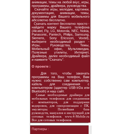
анимации, темы на любой вкус, игры,
программы, драйвера, руководства.
Скачайте игры, мелодии, картинки,
документацию, анимации, темы,
программы для Вашего мобильного
абсолютно бесплатно.
Скачать контент бесплатно просто -
найдите марку Вашего телефона
(Alcatel, Fly, LG, Motorola, NEC, Nokia,
Panasonic, Pantech, Philips, Samsung,
Siemens, Sony Ericsson, Voxtel),
выберите необходимый раздел -
Игры, Руководства, Темы,
Мобильный офис, Мультимедиа,
Полезные утилиты, Интернет,
Драйвера, далее необходимый файл
и нажмите "Скачать".
О проекте :
Для того, чтобы закачать
программы на Ваш телефон, Вам
нужно: собственно сам компьютер,
кабель для соединения с
компьютером (адаптер USB-IrDa или
Bluetooth) и наш сайт.
Самые необходимые драйвера для
мобильных телефонов: для соединения
с компьютеров, для поддержки
кодировок, для синхронизации с ПК,
эмуляторы. Полнейшая база
руководств, мануалов и инструкций для
сотовых телефонов. www.4-Mobile.ru
Все для сотовых телефонов.
Партнеры :