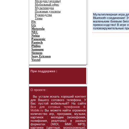
Мелодии (архивы)
Мобильный офис
Мультимедиа
Полезные утилиты
Мультиплеерная игра дл
Руководства
Bluetooth-соединение! 
Темы
маленьким боевым бипл
Fly
превосходство! В игре 
LG
головокружительные пр
Motorola
NEC
Nokia
Panasonic
Pantech
Philips
Samsung
Siemens
Sony Ericsson
Voxtel
При поддержке :
О проекте :
Вы устали искать хороший контент
для Вашего сотового телефона. У
Вас пустой мобильный? На сайте
Все для сотовых телефонов 4-
Mobile.ru
Вы можете найти огромное
количество игр, программ, музыки,
картинок : мелодии (монофония,
полифония, реалтоны) в разных
форматах (MIDI, MMF, MP3),
картинки (цветные, монохромные),