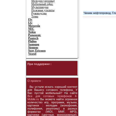
Мелодии (архивы)
Мобильный офис
Мультимедиа
Полезные утилиты
Чиним нефтепровод. Гла
Руководства
Темы
Fly
LG
Motorola
NEC
Nokia
Panasonic
Pantech
Philips
Samsung
Siemens
Sony Ericsson
Voxtel
При поддержке :
О проекте :
Вы устали искать хороший контент
для Вашего сотового телефона. У
Вас пустой мобильный? На сайте
Все для сотовых телефонов 4-
Mobile.ru
Вы можете найти огромное
количество игр, программ, музыки,
картинок : мелодии (монофония,
полифония, реалтоны) в разных
форматах (MIDI, MMF, MP3),
картинки (цветные, монохромные),