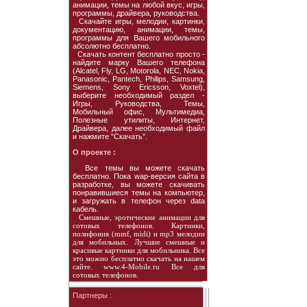
анимации, темы на любой вкус, игры,
программы, драйвера, руководства.
Скачайте игры, мелодии, картинки,
документацию, анимации, темы,
программы для Вашего мобильного
абсолютно бесплатно.
Скачать контент бесплатно просто -
найдите марку Вашего телефона
(Alcatel, Fly, LG, Motorola, NEC, Nokia,
Panasonic, Pantech, Philips, Samsung,
Siemens, Sony Ericsson, Voxtel),
выберите необходимый раздел -
Игры, Руководства, Темы,
Мобильный офис, Мультимедиа,
Полезные утилиты, Интернет,
Драйвера, далее необходимый файл
и нажмите "Скачать".
О проекте :
Все темы вы можете скачать
бесплатно. Пока wap-версия сайта в
разработке, вы можете скачивать
понравившиеся темы на компьютер,
и загружать в телефон через data
кабель.
Смешные, эротические анимации для
сотовых телефонов. Картинки,
полифония (mmf, midi) и mp3 мелодии
для мобильных. Лучшие смешные и
красивые картинки для мобильника. Все
это можно бесплатно скачать на нашем
сайте. www.4-Mobile.ru Все для
сотовых телефонов.
Партнеры :