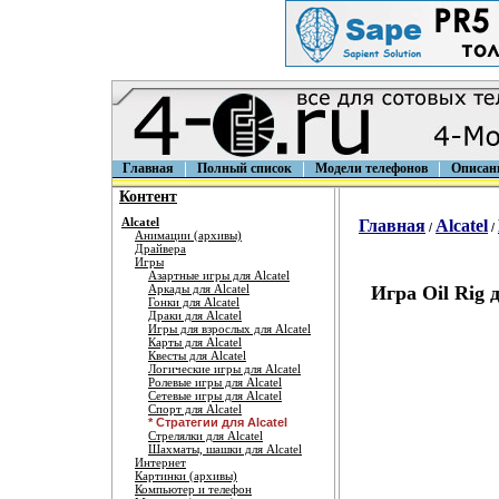
Главная
Полный список
Модели телефонов
Описан
Контент
Alcatel
Главная
Alcatel
/
/
Анимации (архивы)
Драйвера
Игры
Азартные игры для Alcatel
Аркады для Alcatel
Игра Oil Rig д
Гонки для Alcatel
Драки для Alcatel
Игры для взрослых для Alcatel
Карты для Alcatel
Квесты для Alcatel
Логические игры для Alcatel
Ролевые игры для Alcatel
Сетевые игры для Alcatel
Спорт для Alcatel
* Стратегии для Alcatel
Стрелялки для Alcatel
Шахматы, шашки для Alcatel
Интернет
Картинки (архивы)
Компьютер и телефон