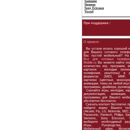
Samsung
Siemens
Sony Ericsson
Voxtel
При поддержке :
О проекте :
Вы устали искать хороший к
для Вашего сотового телеф
Вас пустой мобильный? На
Все для сотовых телефон
Mobile.ru
Вы можете найти ог
количество игр, программ, м
картинок : мелодии (моно
полифония, реалтоны) в р
форматах (MIDI, MMF, 
картинки (цветные, монохро
анимации, темы на любой вкус,
программы, драйвера, руковод
Скачайте игры, мелодии, кар
документацию, анимации, 
программы для Вашего моби
абсолютно бесплатно.
Скачать контент бесплатно пр
найдите марку Вашего тел
(Alcatel, Fly, LG, Motorola, NEC,
Panasonic, Pantech, Philips, S
Siemens, Sony Ericsson, Vo
выберите необходимый раз
Игры, Руководства, 
Мобильный офис, Мультим