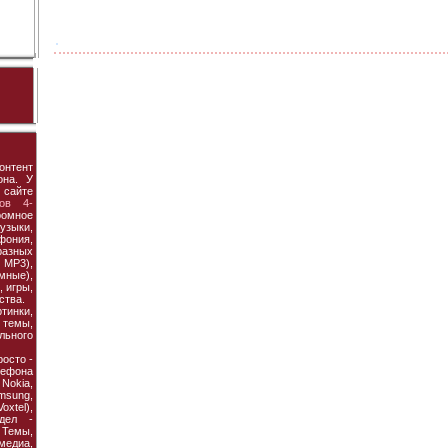
онтент
она. У
 сайте
ов 4-
ромное
узыки,
фония,
азных
MP3),
мные),
 игры,
ства.
тинки,
темы,
льного
осто -
ефона
 Nokia,
amsung,
xtel),
дел -
Темы,
едиа,