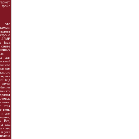
рнет,
й файл
- это
аммы
амять
фона
ю J2ME
ь java
 сайте
ичных
ых.
мы для
естный
вашего
ловом
ность
 экране
ий вид
 звуки
hemes
менять
делают
отовые
не меню
о этот
те темы
 и для
она,
. Все,
бы ваш
и - это
- и уже
платно