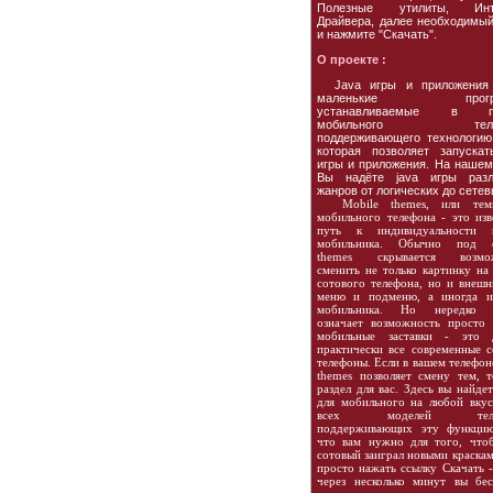
Полезные утилиты, Инте
Драйвера, далее необходимы
и нажмите "Скачать".
О проекте :
Java игры и приложения 
маленькие прогр
устанавливаемые в п
мобильного теле
поддерживающего технологи
которая позволяет запускат
игры и приложения. На нашем
Вы надёте java игры разл
жанров от логических до сетев
Mobile themes, или те
мобильного телефона - это изв
путь к индивидуальности 
мобильника. Обычно под с
themes скрывается возмож
сменить не только картинку на
сотового телефона, но и внешн
меню и подменю, а иногда и
мобильника. Но нередко t
означает возможность просто 
мобильные заставки - это 
практически все современные с
телефоны. Если в вашем телефо
themes позволяет смену тем, т
раздел для вас. Здесь вы найде
для мобильного на любой вкус
всех моделей телеф
поддерживающих эту функцию
что вам нужно для того, что
сотовый заиграл новыми краскам
просто нажать ссылку Скачать 
через несколько минут вы бес