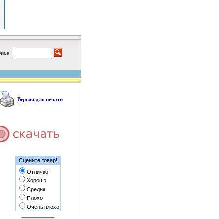
иск:
Версия для печати
Оцените товар!
Отлично!
Хорошо
Средне
Плохо
Очень плохо