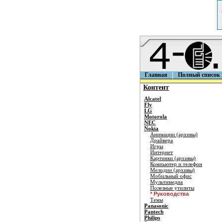
Главная
Полный список
Контент
Alcatel
Fly
LG
Motorola
NEC
Nokia
Анимации (архивы)
Драйвера
Игры
Интернет
Картинки (архивы)
Компьютер и телефон
Мелодии (архивы)
Мобильный офис
Мультимедиа
Полезные утилиты
* Руководства
Темы
Panasonic
Pantech
Philips