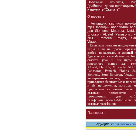
Полезные утилиты, Инте
Драйвера, далее необходимы
и нажмите "Скачать".
О проекте :
Анимации, картинки, полиф
mp3 мелодии абсолютно бес
для Siemens, Motorola, Nokia
Ericsson, Alcatel, Panasonic, F
NEC, Pantech, Philips, Sa
Voxtel.
Если ваш телефон поддержива
игры, а вы не прочь поразвле
добро пожаловать в данный р
Здесь вы сможете абсолютно бе
скачать java и sis игры 
известного жанра для тел
Alcatel, Fly, LG, Motorola, NEC,
Panasonic, Pantech, Philips, S
Siemens, Sony Ericsson, Voxtel.
вы серьезный человек, то вам на
пригодятся бесплатные и полезн
и sis приложения, которые 
предлагаем на нашем сайте,
сотовый пополнится н
программами для моби
телефонов. www.4-Mobile.ru В
сотовых телефонов.
Партнеры :
Copyright
Все для сотовых тел