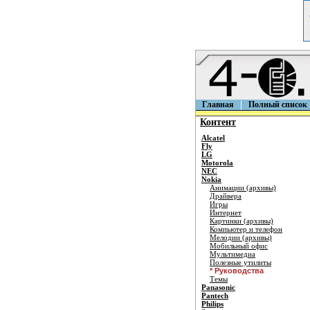
Главная
Полный список
Контент
Alcatel
Fly
LG
Motorola
NEC
Nokia
Анимации (архивы)
Драйвера
Игры
Интернет
Картинки (архивы)
Компьютер и телефон
Мелодии (архивы)
Мобильный офис
Мультимедиа
Полезные утилиты
* Руководства
Темы
Panasonic
Pantech
Philips