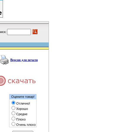
иск:
Версия для печати
Оцените товар!
Отлично!
Хорошо
Средне
Плохо
Очень плохо