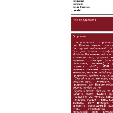
Samsung
Siemens
Sony Ericsson
Voxtel
При поддержке :
О проекте :
Вы устали искать хороший к
для Вашего сотового телеф
Вас пустой мобильный? На
Все для сотовых телефон
Mobile.ru
Вы можете найти ог
количество игр, программ, м
картинок : мелодии (моно
полифония, реалтоны) в р
форматах (MIDI, MMF, 
картинки (цветные, монохро
анимации, темы на любой вкус,
программы, драйвера, руковод
Скачайте игры, мелодии, кар
документацию, анимации, 
программы для Вашего моби
абсолютно бесплатно.
Скачать контент бесплатно пр
найдите марку Вашего тел
(Alcatel, Fly, LG, Motorola, NEC,
Panasonic, Pantech, Philips, S
Siemens, Sony Ericsson, Vo
выберите необходимый раз
Игры, Руководства, 
Мобильный офис, Мультим