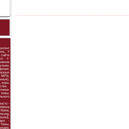
онтент
она. У
 сайте
ов 4-
ромное
узыки,
фония,
азных
MP3),
мные),
 игры,
ства.
тинки,
темы,
льного
осто -
ефона
 Nokia,
amsung,
xtel),
дел -
Темы,
едиа,