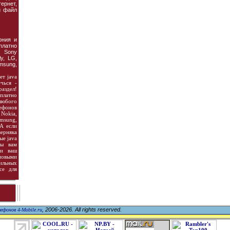
рнет,
й файл
ония и
платно
, Sony
ly, LG,
msung,
ет java
чься -
аздел!
сплатно
любого
ефонов
 Nokia,
amsung,
 А если
верняка
ые java
мы вам
 и ваш
овыми
льных
се для
, 2006-2026. All rights reserved.
ефонов 4-Mobile.ru