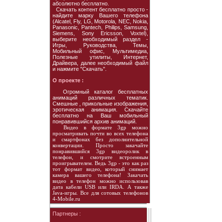
абсолютно бесплатно.
Скачать контент бесплатно просто -
найдите марку Вашего телефона
(Alcatel, Fly, LG, Motorola, NEC, Nokia,
Panasonic, Pantech, Philips, Samsung,
Siemens, Sony Ericsson, Voxtel),
выберите необходимый раздел -
Игры, Руководства, Темы,
Мобильный офис, Мультимедиа,
Полезные утилиты, Интернет,
Драйвера, далее необходимый файл
и нажмите "Скачать".
О проекте :
Огромный каталог бесплатных
анимаций различных тематик.
Смешные , прикольные изображения,
эротическая анимация. Скачайте
бесплатно на Ваш мобильный
понравившийся архив анимаций.
Видео в формате 3gp можно
просматривать почти во всех телефона
и смартфонах без дополнительной
конвертации. Просто закачайте
понравившийся 3gp видеоролик в
телефон, и смотрите встроенным
проигрывателем. Ведь 3gp - это как раз
тот формат видео, который снимает
камера вашего телефона! Закачать
видео в телефон можно использовав
дата кабели USB или IRDA. А также
Java-игры. Все для сотовых телефонов
4-Mobile.ru
Партнеры :