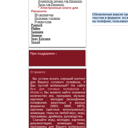
Хранители экрана для Panasonic
Часы для Panasonic
* Электронные книги для
Panasonic
Обновленная версия про
Мультимедиа
текстом в формате .txt
Полезные утилиты
на телефоне, пользоват
Руководства
Pantech
Philips
Samsung
Siemens
Sony Ericsson
Voxtel
При поддержке :
О проекте :
Вы устали искать хороший контент
для Вашего сотового телефона. У
Вас пустой мобильный? На сайте
Все для сотовых телефонов 4-
Mobile.ru
Вы можете найти огромное
количество игр, программ, музыки,
картинок : мелодии (монофония,
полифония, реалтоны) в разных
форматах (MIDI, MMF, MP3),
картинки (цветные, монохромные),
анимации, темы на любой вкус, игры,
программы, драйвера, руководства.
Скачайте игры, мелодии, картинки,
документацию, анимации, темы,
программы для Вашего мобильного