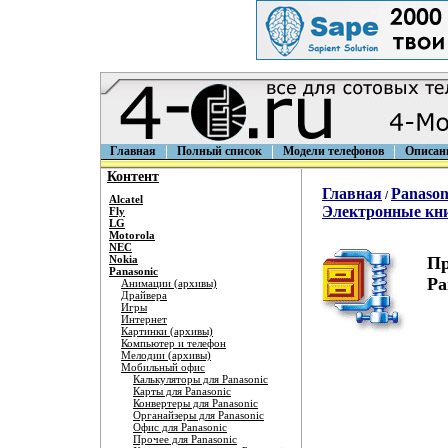
Главная
Полный список
Модели телефонов
Описан
Контент
Главная
Panason
/
Alcatel
Электронные кни
Fly
LG
Motorola
NEC
Nokia
Пр
Panasonic
Pa
Анимации (архивы)
Драйвера
Игры
Интернет
Картинки (архивы)
Компьютер и телефон
Мелодии (архивы)
Мобильный офис
Калькуляторы для Panasonic
Карты для Panasonic
Конвертеры для Panasonic
Органайзеры для Panasonic
Офис для Panasonic
Прочее для Panasonic