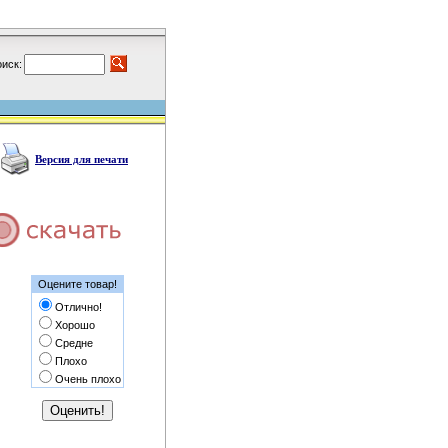
иск:
Версия для печати
Оцените товар!
Отлично!
Хорошо
Средне
Плохо
Очень плохо