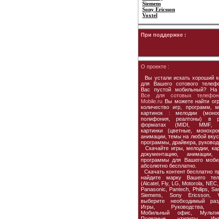
Siemens
Sony Ericsson
Voxtel
При поддержке :
О проекте :
Вы устали искать хороший к
для Вашего сотового телеф
Вас пустой мобильный? На
Все для сотовых телефон
Mobile.ru
Вы можете найти ог
количество игр, программ, м
картинок : мелодии (моно
полифония, реалтоны) в р
форматах (MIDI, MMF, 
картинки (цветные, монохро
анимации, темы на любой вкус,
программы, драйвера, руковод
Скачайте игры, мелодии, кар
документацию, анимации, 
программы для Вашего моби
абсолютно бесплатно.
Скачать контент бесплатно пр
найдите марку Вашего тел
(Alcatel, Fly, LG, Motorola, NEC,
Panasonic, Pantech, Philips, S
Siemens, Sony Ericsson, Vo
выберите необходимый раз
Игры, Руководства, 
Мобильный офис, Мультим
Полезные утилиты, Инте