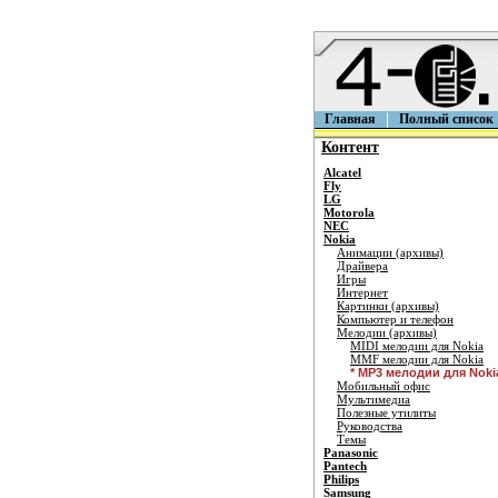
Главная
Полный список
Контент
Alcatel
Fly
LG
Motorola
NEC
Nokia
Анимации (архивы)
Драйвера
Игры
Интернет
Картинки (архивы)
Компьютер и телефон
Мелодии (архивы)
MIDI мелодии для Nokia
MMF мелодии для Nokia
* MP3 мелодии для Noki
Мобильный офис
Мультимедиа
Полезные утилиты
Руководства
Темы
Panasonic
Pantech
Philips
Samsung