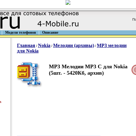
По
Модели телефонов
Описание
Главная
Nokia
Мелодии (архивы)
MP3 мелодии
/
/
/
для Nokia
MP3 Мелодии MP3 C для Nokia
(5шт. - 5420Кб, архив)
a