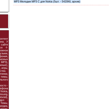
MP3 Мелодии MP3 C для Nokia (5шт. - 5420Кб, архив)
онтент
она. У
 сайте
ов 4-
ромное
узыки,
фония,
азных
MP3),
мные),
 игры,
ства.
тинки,
темы,
льного
осто -
ефона
 Nokia,
amsung,
xtel),
дел -
Темы,
едиа,
рнет,