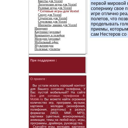
Квесты для Voxtel
первой мировой 
Логические игры для Voxtel
Ролевые игры для Voxtel
сопернику свое п
* Сетевые игры для Voxtel
игре отлично ре
Спорт для Voxtel
Стратегии для Voxtel
полетов, что поз
Стрелялки для Voxtel
проделывать гол
Шахматы, шашки для Voxtel
Интернет
приемы, которым
Картинки (архивы)
сам Нестеров со 
Компьютер и телефон
Мелодии (архивы)
Мобильный офис
Мультимедиа
Полезные утилиты
При поддержке :
О проекте :
Вы устали искать хороший контент
для Вашего сотового телефона. У
Вас пустой мобильный? На сайте
Все для сотовых телефонов 4-
Mobile.ru
Вы можете найти огромное
количество игр, программ, музыки,
картинок : мелодии (монофония,
полифония, реалтоны) в разных
форматах (MIDI, MMF, MP3),
картинки (цветные, монохромные),
анимации, темы на любой вкус, игры,
программы, драйвера, руководства.
Скачайте игры, мелодии, картинки,