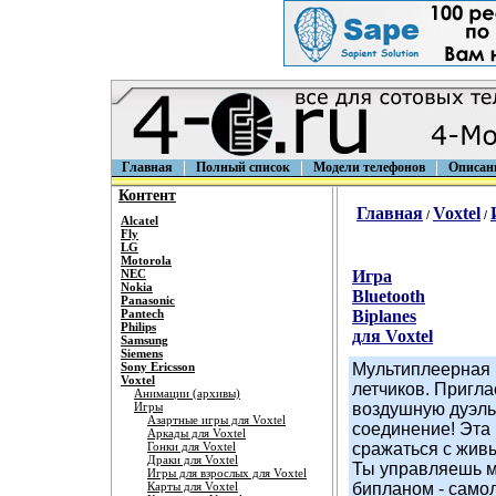
Главная
Полный список
Модели телефонов
Описан
Контент
Главная
Voxtel
/
/
Alcatel
Fly
LG
Motorola
NEC
Игра
Nokia
Bluetooth
Panasonic
Pantech
Biplanes
Philips
для Voxtel
Samsung
Siemens
Sony Ericsson
Мультиплеерная 
Voxtel
летчиков. Пригла
Анимации (архивы)
Игры
воздушную дуэль 
Азартные игры для Voxtel
соединение! Эта 
Аркады для Voxtel
Гонки для Voxtel
сражаться с жив
Драки для Voxtel
Ты управляешь 
Игры для взрослых для Voxtel
Карты для Voxtel
бипланом - само