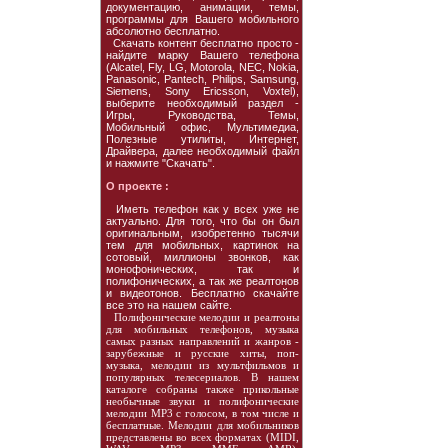
документацию, анимации, темы,
программы для Вашего мобильного
абсолютно бесплатно.
Скачать контент бесплатно просто -
найдите марку Вашего телефона
(Alcatel, Fly, LG, Motorola, NEC, Nokia,
Panasonic, Pantech, Philips, Samsung,
Siemens, Sony Ericsson, Voxtel),
выберите необходимый раздел -
Игры, Руководства, Темы,
Мобильный офис, Мультимедиа,
Полезные утилиты, Интернет,
Драйвера, далее необходимый файл
и нажмите "Скачать".
О проекте :
Иметь телефон как у всех уже не
актуально. Для того, что бы он был
оригинальным, изобретенно тысячи
тем для мобильных, картинок на
сотовый, миллионы звонков, как
монофонических, так и
полифонических, а так же реалтонов
и видеотонов. Бесплатно скачайте
все это на нашем сайте.
Полифонические мелодии и реалтоны
для мобильных телефонов, музыка
самых разных направлений и жанров -
зарубежные и русские хиты, поп-
музыка, мелодии из мультфильмов и
популярных телесериалов. В нашем
каталоге собраны также прикольные
необычные звуки и полифонические
мелодии MP3 с голосом, в том числе и
бесплатные. Мелодии для мобильников
представлены во всех форматах (MIDI,