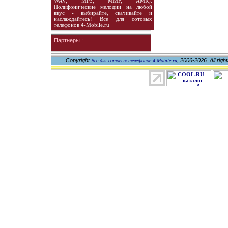
WAV, MP3, MMF, AMR).
Полифонические мелодии на любой
вкус - выбирайте, скачивайте и
наслаждайтесь! Все для сотовых
телефонов 4-Mobile.ru
Партнеры :
Copyright
, 2006-2026. All righ
Все для сотовых телефонов 4-Mobile.ru