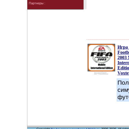
Партнеры :
Игра
Footb
2003 
Inter
Editi
Voxte
подробнее...
Пол
сим
фут