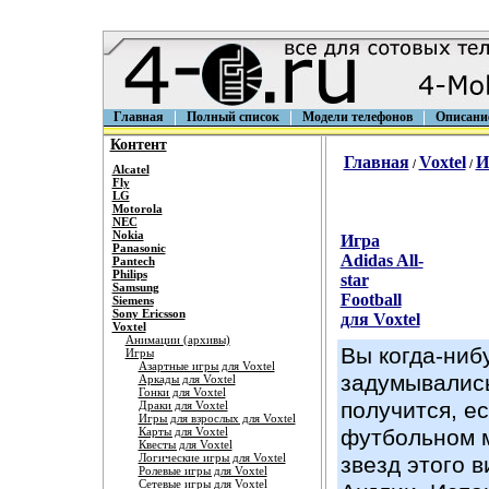
Главная
Полный список
Модели телефонов
Описани
Контент
Главная
Voxtel
И
/
/
Alcatel
Fly
LG
Motorola
NEC
Nokia
Игра
Panasonic
Adidas All-
Pantech
Philips
star
Samsung
Football
Siemens
Sony Ericsson
для Voxtel
Voxtel
Анимации (архивы)
Вы когда-ниб
Игры
Азартные игры для Voxtel
задумывались
Аркады для Voxtel
Гонки для Voxtel
получится, е
Драки для Voxtel
Игры для взрослых для Voxtel
Карты для Voxtel
футбольном 
Квесты для Voxtel
Логические игры для Voxtel
звезд этого в
Ролевые игры для Voxtel
Сетевые игры для Voxtel