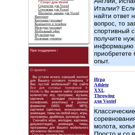
Англии, Испа
* Спорт для Voxtel
Стратегии для Voxtel
Италии? Если
Стрелялки для Voxtel
Шахматы, шашки для Voxtel
найти ответ 
Интернет
Картинки (архивы)
вопрос, то за
Компьютер и телефон
Мелодии (архивы)
спортивный с
Мобильный офис
Мультимедиа
получите ну
Полезные утилиты
информацию
При поддержке :
приобретете
опыт.
О проекте :
Вы устали искать хороший контент
Игра
для Вашего сотового телефона. У
Вас пустой мобильный? На сайте
Athlete
Все для сотовых телефонов 4-
XXL
Mobile.ru
Вы можете найти огромное
количество игр, программ, музыки,
Throwing
картинок : мелодии (монофония,
для Voxtel
полифония, реалтоны) в разных
форматах (MIDI, MMF, MP3),
картинки (цветные, монохромные),
Классически
анимации, темы на любой вкус, игры,
программы, драйвера, руководства.
соревновани
Скачайте игры, мелодии, картинки,
документацию, анимации, темы,
молота, копья
программы для Вашего мобильного
абсолютно бесплатно.
Просто и со в
Скачать контент бесплатно просто -