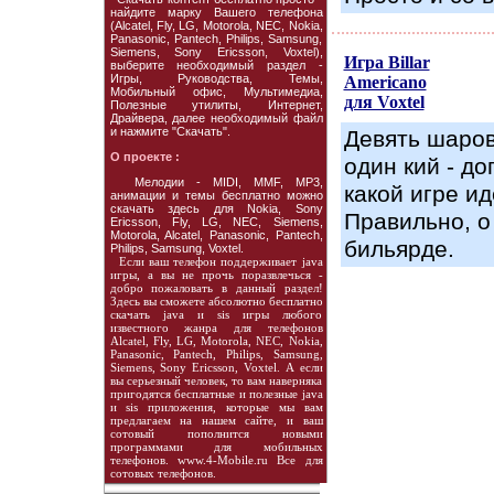
найдите марку Вашего телефона
(Alcatel, Fly, LG, Motorola, NEC, Nokia,
Panasonic, Pantech, Philips, Samsung,
Siemens, Sony Ericsson, Voxtel),
Игра Billar
выберите необходимый раздел -
Игры, Руководства, Темы,
Americano
Мобильный офис, Мультимедиа,
для Voxtel
Полезные утилиты, Интернет,
Драйвера, далее необходимый файл
и нажмите "Скачать".
Девять шаров
О проекте :
один кий - до
Мелодии - MIDI, MMF, MP3,
какой игре ид
анимации и темы бесплатно можно
скачать здесь для Nokia, Sony
Правильно, о
Ericsson, Fly, LG, NEC, Siemens,
Motorola, Alcatel, Panasonic, Pantech,
бильярде.
Philips, Samsung, Voxtel.
Если ваш телефон поддерживает java
игры, а вы не прочь поразвлечься -
добро пожаловать в данный раздел!
Здесь вы сможете абсолютно бесплатно
скачать java и sis игры любого
известного жанра для телефонов
Alcatel, Fly, LG, Motorola, NEC, Nokia,
Panasonic, Pantech, Philips, Samsung,
Siemens, Sony Ericsson, Voxtel. А если
вы серьезный человек, то вам наверняка
пригодятся бесплатные и полезные java
и sis приложения, которые мы вам
предлагаем на нашем сайте, и ваш
сотовый пополнится новыми
программами для мобильных
телефонов. www.4-Mobile.ru Все для
сотовых телефонов.