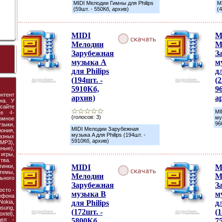
MIDI Мелодии Гимны для Philips
M
(59шт. - 550Кб, архив)
(
MIDI
M
Мелодии
М
Зарубежная
З
музыка A
м
для Philips
дл
(194шт. -
(2
подробнее...
подробнее...
5910Кб,
9
нтент
архив)
а
на. У
сайте
MI
ов 4-
(голосов: 3)
му
омное
96
зыки,
MIDI Мелодии Зарубежная
ония,
музыка A для Philips (194шт. -
азных
5910Кб, архив)
P3),
ные),
 игры,
тва.
инки,
MIDI
M
темы,
Мелодии
М
ьного
Зарубежная
З
осто -
музыка B
м
ефона
 Nokia,
для Philips
дл
msung,
(172шт. -
(1
подробнее...
подробнее...
tel),
дел -
5800Кб,
7