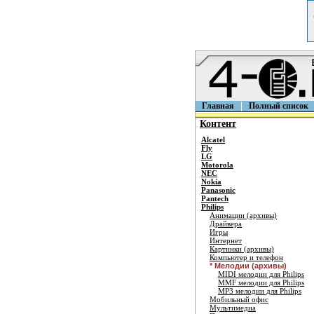
Главная
Полный список
Контент
Alcatel
Fly
LG
Motorola
NEC
Nokia
Panasonic
Pantech
Philips
Анимации (архивы)
Драйвера
Игры
Интернет
Картинки (архивы)
Компьютер и телефон
* Мелодии (архивы)
MIDI мелодии для Philips
MMF мелодии для Philips
MP3 мелодии для Philips
Мобильный офис
Мультимедиа