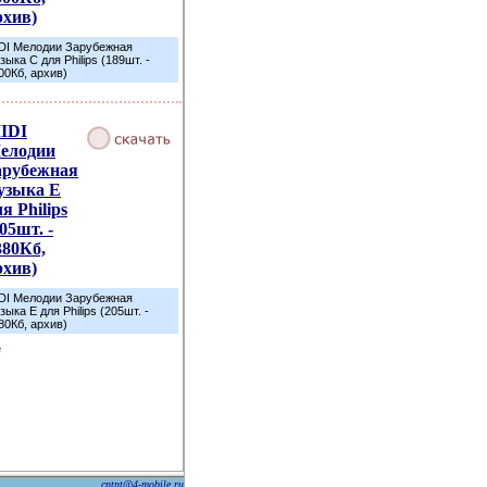
рхив)
DI Мелодии Зарубежная
зыка C для Philips (189шт. -
00Кб, архив)
IDI
елодии
арубежная
узыка E
я Philips
05шт. -
380Кб,
рхив)
DI Мелодии Зарубежная
зыка E для Philips (205шт. -
80Кб, архив)
е
cntnt@4-mobile.ru