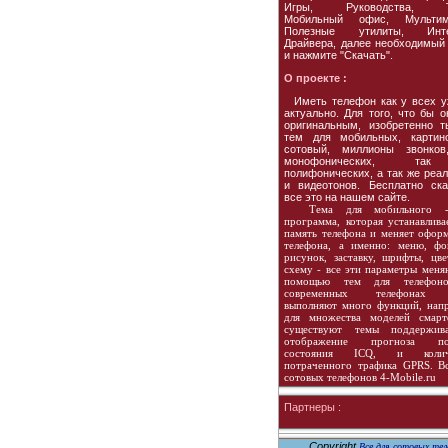
Игры, Руководства, Т
Мобильный офис, Мультим
Полезные утилиты, Инте
Драйвера, далее необходимый
и нажмите "Скачать".
О проекте :
Иметь телефон как у всех у
актуально. Для того, что бы 
оригинальным, изобретенно т
тем для мобильных, картин
сотовый, миллионы звонков
монофонических, т
полифонических, а так же реа
и видеотонов. Бесплатно ска
все это на нашем сайте.
Тема для мобильного 
программа, которая устанавлива
память телефона и меняет офор
телефона, а именно: меню, фо
рисунок, заставку, шрифты, цв
схему - все эти параметры меня
помощью тем для телефон
современных телефонах 
выполняют много функций, нап
для множества моделей смарт
существуют темы поддержив
отображение прогноза по
состояния ICQ, и колич
потраченного трафика GPRS. В
сотовых телефонов 4-Mobile.ru
Партнеры :
Copyright
Все для сотовых тел