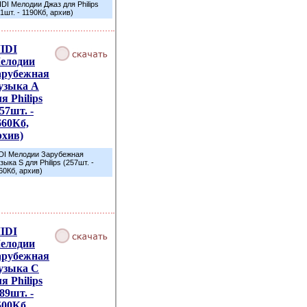
IDI Мелодии Джаз для Philips
41шт. - 1190Кб, архив)
IDI
елодии
арубежная
узыка A
я Philips
57шт. -
660Кб,
рхив)
DI Мелодии Зарубежная
зыка S для Philips (257шт. -
60Кб, архив)
IDI
елодии
арубежная
узыка C
я Philips
89шт. -
500Кб,