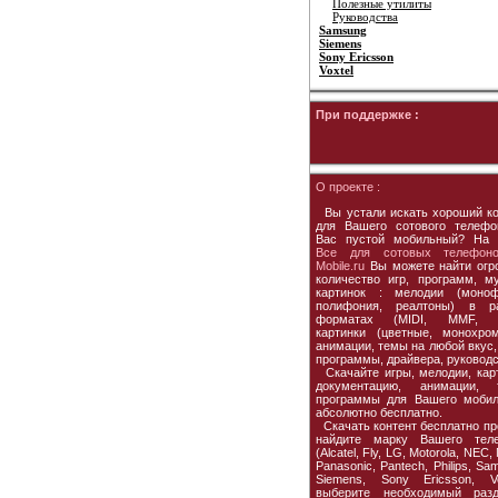
Полезные утилиты
Руководства
Samsung
Siemens
Sony Ericsson
Voxtel
При поддержке :
О проекте :
Вы устали искать хороший ко
для Вашего сотового телефо
Вас пустой мобильный? На 
Все для сотовых телефон
Mobile.ru
Вы можете найти огр
количество игр, программ, му
картинок : мелодии (моноф
полифония, реалтоны) в р
форматах (MIDI, MMF, M
картинки (цветные, монохром
анимации, темы на любой вкус,
программы, драйвера, руководс
Скачайте игры, мелодии, карт
документацию, анимации, 
программы для Вашего мобил
абсолютно бесплатно.
Скачать контент бесплатно пр
найдите марку Вашего тел
(Alcatel, Fly, LG, Motorola, NEC,
Panasonic, Pantech, Philips, Sa
Siemens, Sony Ericsson, Vox
выберите необходимый раз