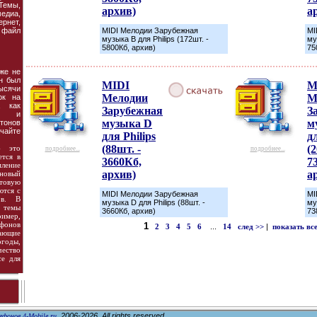
емы,
архив)
а
едиа,
рнет,
 файл
MIDI Мелодии Зарубежная
MI
музыка B для Philips (172шт. -
му
5800Кб, архив)
75
же не
он был
MIDI
M
ысячи
Мелодии
М
ок на
, как
Зарубежная
З
ак и
музыка D
м
лтонов
чайте
для Philips
дл
(88шт. -
(2
- это
подробнее...
подробнее...
ется в
3660Кб,
7
мление
архив)
а
новый
етовую
ются с
MIDI Мелодии Зарубежная
MI
ов. В
музыка D для Philips (88шт. -
му
темы
3660Кб, архив)
73
ример,
фонов
1
2
3
4
5
6
...
14
след >>
|
показать вс
ающие
годы,
ество
се для
, 2006-2026. All rights reserved.
ефонов 4-Mobile.ru