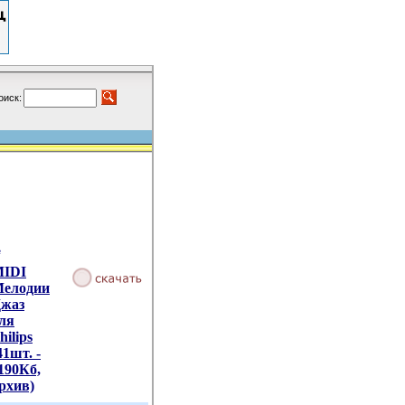
оиск:
е
IDI
елодии
жаз
ля
hilips
41шт. -
190Кб,
рхив)