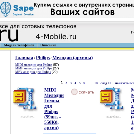
П
Модели телефонов
Описание
Главная
Philips
Мелодии (архивы)
/
/
MIDI мелодии для Philips
(57)
MMF мелодии для Philips
(27)
MP3 мелодии для Philips
(22)
1
2
3
4
5
6
...
14
след >>
|
показать вс
MIDI
M
Мелодии
М
Гимны
Д
для
д
Philips
P
(59шт. -
(
подробнее...
подробнее...
550Кб,
1
архив)
а