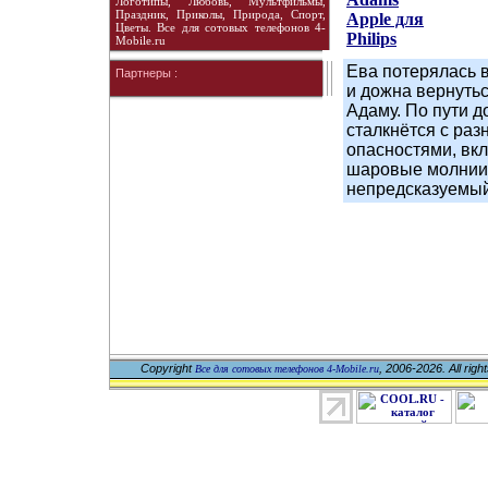
Логотипы, Любовь, Мультфильмы,
Праздник, Приколы, Природа, Спорт,
Apple для
Цветы. Все для сотовых телефонов 4-
Philips
Mobile.ru
Ева потерялась в
Партнеры :
и дожна вернутьс
Адаму. По пути д
сталкнётся с ра
опасностями, вк
шаровые молнии
непредсказуемы
Copyright
, 2006-2026. All righ
Все для сотовых телефонов 4-Mobile.ru