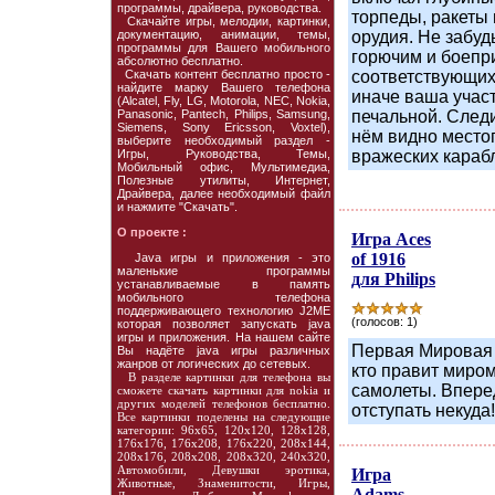
программы, драйвера, руководства.
торпеды, ракеты
Скачайте игры, мелодии, картинки,
документацию, анимации, темы,
орудия. Не забуд
программы для Вашего мобильного
горючим и боепр
абсолютно бесплатно.
Скачать контент бесплатно просто -
соответствующих
найдите марку Вашего телефона
иначе ваша участ
(Alcatel, Fly, LG, Motorola, NEC, Nokia,
Panasonic, Pantech, Philips, Samsung,
печальной. Следи
Siemens, Sony Ericsson, Voxtel),
нём видно мест
выберите необходимый раздел -
Игры, Руководства, Темы,
вражеских караб
Мобильный офис, Мультимедиа,
Полезные утилиты, Интернет,
Драйвера, далее необходимый файл
и нажмите "Скачать".
О проекте :
Игра Aces
of 1916
Java игры и приложения - это
маленькие программы
для Philips
устанавливаемые в память
мобильного телефона
поддерживающего технологию J2ME
(голосов: 1)
которая позволяет запускать java
игры и приложения. На нашем сайте
Первая Мировая 
Вы надёте java игры различных
жанров от логических до сетевых.
кто правит миро
В разделе картинки для телефона вы
самолеты. Вперед
сможете скачать картинки для nokia и
других моделей телефонов бесплатно.
отступать некуда!
Все картинки поделены на следующие
категории: 96х65, 120х120, 128х128,
176х176, 176х208, 176х220, 208х144,
208х176, 208х208, 208х320, 240х320,
Автомобили, Девушки эротика,
Игра
Животные, Знаменитости, Игры,
Adams