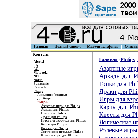
Главная
Полный список
Модели телефонов
Описан
Контент
Главная
Philips
/
/
Alcatel
Fly
Азартные игры
LG
Motorola
Аркады для Ph
NEC
Nokia
Гонки для Phi
Panasonic
Pantech
Драки для Phi
Philips
Анимации (архивы)
Игры для взро
Драйвера
* Игры
Карты для Phi
Азартные игры для Philips
Аркады для Philips
Квесты для Ph
Гонки для Philips
Драки для Philips
Игры для взрослых для Philips
Логические иг
Карты для Philips
Квесты для Philips
Ролевые игры 
Логические игры для Philips
Ролевые игры для Philips
Сетевые игры 