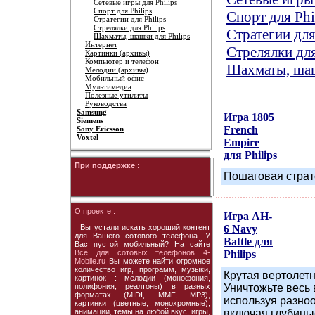
Сетевые игры для Philips
Спорт для Philips
Спорт для Phi
Стратегии для Philips
Стрелялки для Philips
Стратегии для
Шахматы, шашки для Philips
Интернет
Стрелялки для
Картинки (архивы)
Компьютер и телефон
Шахматы, шаш
Мелодии (архивы)
Мобильный офис
Мультимедиа
Полезные утилиты
Руководства
Samsung
Игра 1805
Siemens
French
Sony Ericsson
Voxtel
Empire
для Philips
При поддержке :
Пошаговая страт
О проекте :
Игра AH-
Вы устали искать хороший контент
6 Navy
для Вашего сотового телефона. У
Battle для
Вас пустой мобильный? На сайте
Все для сотовых телефонов 4-
Philips
Mobile.ru
Вы можете найти огромное
количество игр, программ, музыки,
Крутая вертолетн
картинок : мелодии (монофония,
полифония, реалтоны) в разных
Уничтожьте весь 
форматах (MIDI, MMF, MP3),
используя разно
картинки (цветные, монохромные),
анимации, темы на любой вкус, игры,
включая глубины