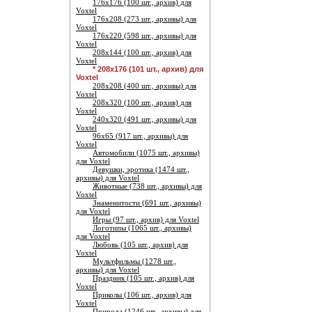
176х176 (100 шт., архив) для
Voxtel
176х208 (273 шт., архивы) для
Voxtel
176х220 (598 шт., архивы) для
Voxtel
208х144 (100 шт., архив) для
Voxtel
* 208х176 (101 шт., архив) для
Voxtel
208х208 (400 шт., архивы) для
Voxtel
208х320 (100 шт., архив) для
Voxtel
240х320 (491 шт., архивы) для
Voxtel
96х65 (917 шт., архивы) для
Voxtel
Автомобили (1075 шт., архивы)
для Voxtel
Девушки, эротика (1474 шт.,
архивы) для Voxtel
Животные (738 шт., архивы) для
Voxtel
Знаменитости (691 шт., архивы)
для Voxtel
Игры (97 шт., архив) для Voxtel
Логотипы (1065 шт., архивы)
для Voxtel
Любовь (105 шт., архив) для
Voxtel
Мультфильмы (1278 шт.,
архивы) для Voxtel
Праздник (105 шт., архив) для
Voxtel
Приколы (106 шт., архив) для
Voxtel
Природа (1246 шт., архивы) для