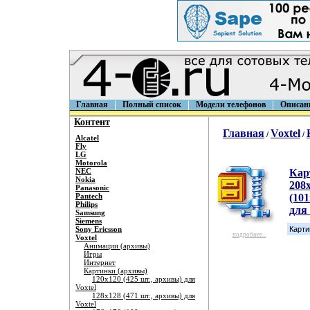
Главная
Полный список
Модели телефонов
Описан
Контент
Главная
Voxtel
/
/
Alcatel
Fly
LG
Motorola
NEC
Кар
Nokia
208
Panasonic
Pantech
(101
Philips
для 
Samsung
Siemens
Sony Ericsson
Карти
подробнее...
Voxtel
Анимации (архивы)
Игры
Интернет
Картинки (архивы)
120х120 (425 шт., архивы) для
Voxtel
128х128 (471 шт., архивы) для
Voxtel