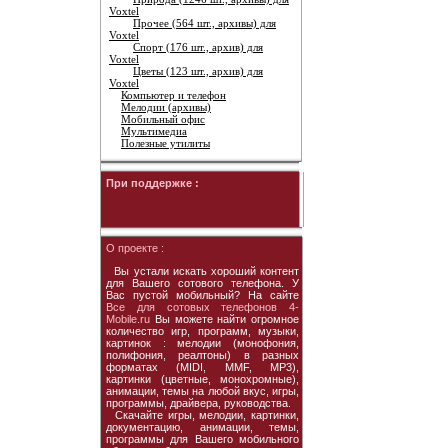
Voxtel
Прочее (564 шт., архивы) для
Voxtel
Спорт (176 шт., архив) для
Voxtel
Цветы (123 шт., архив) для
Voxtel
Компьютер и телефон
Мелодии (архивы)
Мобильный офис
Мультимедиа
Полезные утилиты
При поддержке :
О проекте :
Вы устали искать хороший контент
для Вашего сотового телефона. У
Вас пустой мобильный? На сайте
Все для сотовых телефонов 4-
Mobile.ru
Вы можете найти огромное
количество игр, программ, музыки,
картинок : мелодии (монофония,
полифония, реалтоны) в разных
форматах (MIDI, MMF, MP3),
картинки (цветные, монохромные),
анимации, темы на любой вкус, игры,
программы, драйвера, руководства.
Скачайте игры, мелодии, картинки,
документацию, анимации, темы,
программы для Вашего мобильного