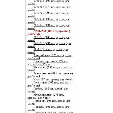
176х176 (100 шт., архив) для
Voxtel
176х208 (273 шт., архивы) для
Voxtel
176х220 (598 шт., архивы) для
Voxtel
208х144 (100 шт., архив) для
Voxtel
208х176 (101 шт., архив) для
Voxtel
* 208х208 (400 шт., архивы)
для Voxtel
208х320 (100 шт., архив) для
Voxtel
240х320 (491 шт., архивы) для
Voxtel
96х65 (917 шт., архивы) для
Voxtel
Автомобили (1075 шт., архивы)
для Voxtel
Девушки, эротика (1474 шт.,
архивы) для Voxtel
Животные (738 шт., архивы) для
Voxtel
Знаменитости (691 шт., архивы)
для Voxtel
Игры (97 шт., архив) для Voxtel
Логотипы (1065 шт., архивы)
для Voxtel
Любовь (105 шт., архив) для
Voxtel
Мультфильмы (1278 шт.,
архивы) для Voxtel
Праздник (105 шт., архив) для
Voxtel
Приколы (106 шт., архив) для
Voxtel
Природа (1246 шт., архивы) для