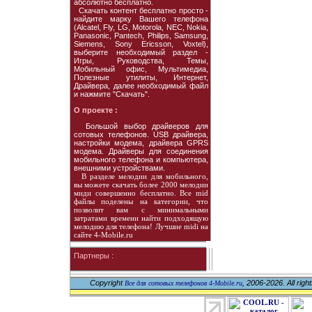
абсолютно бесплатно.
Скачать контент бесплатно просто -
найдите марку Вашего телефона
(Alcatel, Fly, LG, Motorola, NEC, Nokia,
Panasonic, Pantech, Philips, Samsung,
Siemens, Sony Ericsson, Voxtel),
выберите необходимый раздел -
Игры, Руководства, Темы,
Мобильный офис, Мультимедиа,
Полезные утилиты, Интернет,
Драйвера, далее необходимый файл
и нажмите "Скачать".
О проекте :
Большой выбор драйверов для
сотовых телефонов. USB драйвера,
настройки модема, драйвера GPRS
модема. Драйверы для соединения
мобильного телефона и компьютера,
внешними устройствами.
В разделе мелодии для мобильного,
вы можете скачать более 2000 мелодии
миди совершенно бесплатно. Все mid
файлы поделены на категории, что
позволит вам с минимальными
затратами времени найти подходящую
мелодию для телефона! Лучшие midi на
сайте 4-Mobile.ru
Партнеры :
Copyright
, 2006-2026. All righ
Все для сотовых телефонов 4-Mobile.ru