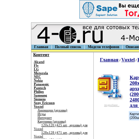
Главная
Полный список
Модели телефонов
Описан
Контент
Главная
Voxtel
/
/
Alcatel
Fly
LG
Motorola
NEC
Кар
Nokia
208
Panasonic
Pantech
арх
Philips
(200
Samsung
Siemens
248
Sony Ericsson
для 
подробнее...
Voxtel
Анимации (архивы)
Игры
Карти
Интернет
(200ш
Картинки (архивы)
120х120 (425 шт., архивы) для
Voxtel
128х128 (471 шт., архивы) для
Voxtel