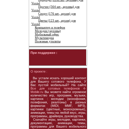
Voxtel
Прочее (564 шт., архивы) для
Voxtel
Спорт (176 шт., архив) для
Voxtel
Цветы (123 шт., архив) для
Voxtel
Компьютер и телефон
Мелодии (архивы)
Мобильный офис
Мультимедиа
Полезные утилиты
При поддержке :
О проекте :
Вы устали искать хороший контент
для Вашего сотового телефона. У
Вас пустой мобильный? На сайте
Все для сотовых телефонов 4-
Mobile.ru
Вы можете найти огромное
количество игр, программ, музыки,
картинок : мелодии (монофония,
полифония, реалтоны) в разных
форматах (MIDI, MMF, MP3),
картинки (цветные, монохромные),
анимации, темы на любой вкус, игры,
программы, драйвера, руководства.
Скачайте игры, мелодии, картинки,
документацию, анимации, темы,
программы для Вашего мобильного