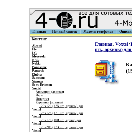
Главная
Полный список
Модели телефонов
Описан
Контент
Главная
Voxtel
/
/
Alcatel
шт., архивы) для
Fly
LG
Motorola
NEC
Nokia
Ка
Panasonic
(1
Pantech
Philips
Samsung
Siemens
Sony Ericsson
Voxtel
Анимации (архивы)
Игры
Интернет
Картинки (архивы)
120х120 (425 шт., архивы) для
Voxtel
128х128 (471 шт., архивы) для
Voxtel
176х176 (100 шт., архив) для
Voxtel
176х208 (273 шт., архивы) для
Voxtel