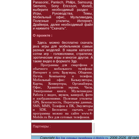
Panasonic, Pantech, Philips, Samsung,
Siemens, Sony Ericsson, Voxtel),
выберите необходимый раздел -
Игры, Руководства, Темы,
Мобильный офис, Мультимедиа,
Полезные утилиты, Интернет,
Драйвера, далее необходимый файл
и нажмите "Скачать".
О проекте :
Здесь можно бесплатно скачать
java игры для мобильников самых
разных моделей. В нашем каталоге
сотни игр - головоломки, стратегии,
эротические игры и многое другое. А
также видео в формате 3gp.
Программы для смартфона и
обычного мобильного телефона:
Интернет и сеть: Браузеры, Общение,
Почта. Компьютер и телефон.
Мобильный офис: Калькуляторы,
Карты, Конвертеры, Органайзеры,
Офис, Хранители экрана, Часы,
Электронные книги. Мультимедиа:
Работа с видео, звуком, камерой, фото
и изображениями. Полезные утилиты:
GPS, Безопасность, Пересылка данных,
SMS, MMS, Телефон и ПК, Эмуляторы
и SDK. Бесплатно скачать эти
программы можно на сайте www.4-
Mobile.ru Все для сотовых телефонов.
Партнеры :
Copyright
, 2006-2026. All righ
Все для сотовых телефонов 4-Mobile.ru