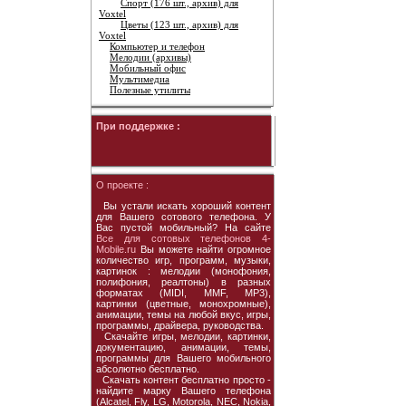
Спорт (176 шт., архив) для
Voxtel
Цветы (123 шт., архив) для
Voxtel
Компьютер и телефон
Мелодии (архивы)
Мобильный офис
Мультимедиа
Полезные утилиты
При поддержке :
О проекте :
Вы устали искать хороший контент
для Вашего сотового телефона. У
Вас пустой мобильный? На сайте
Все для сотовых телефонов 4-
Mobile.ru
Вы можете найти огромное
количество игр, программ, музыки,
картинок : мелодии (монофония,
полифония, реалтоны) в разных
форматах (MIDI, MMF, MP3),
картинки (цветные, монохромные),
анимации, темы на любой вкус, игры,
программы, драйвера, руководства.
Скачайте игры, мелодии, картинки,
документацию, анимации, темы,
программы для Вашего мобильного
абсолютно бесплатно.
Скачать контент бесплатно просто -
найдите марку Вашего телефона
(Alcatel, Fly, LG, Motorola, NEC, Nokia,