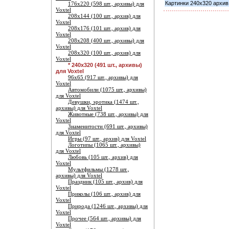
Картинки 240х320 архив 
176х220 (598 шт., архивы) для
Voxtel
208х144 (100 шт., архив) для
Voxtel
208х176 (101 шт., архив) для
Voxtel
208х208 (400 шт., архивы) для
Voxtel
208х320 (100 шт., архив) для
Voxtel
* 240х320 (491 шт., архивы)
для Voxtel
96х65 (917 шт., архивы) для
Voxtel
Автомобили (1075 шт., архивы)
для Voxtel
Девушки, эротика (1474 шт.,
архивы) для Voxtel
Животные (738 шт., архивы) для
Voxtel
Знаменитости (691 шт., архивы)
для Voxtel
Игры (97 шт., архив) для Voxtel
Логотипы (1065 шт., архивы)
для Voxtel
Любовь (105 шт., архив) для
Voxtel
Мультфильмы (1278 шт.,
архивы) для Voxtel
Праздник (105 шт., архив) для
Voxtel
Приколы (106 шт., архив) для
Voxtel
Природа (1246 шт., архивы) для
Voxtel
Прочее (564 шт., архивы) для
Voxtel