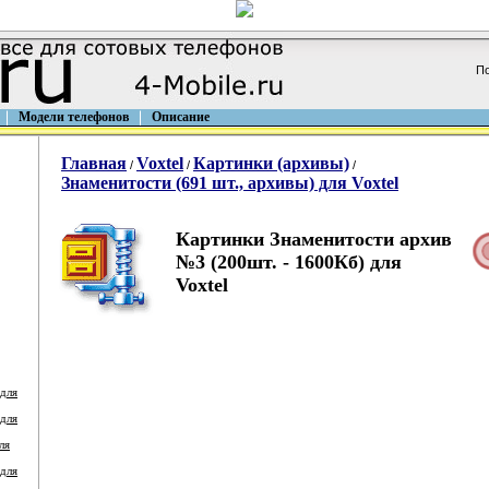
По
Модели телефонов
Описание
Главная
Voxtel
Картинки (архивы)
/
/
/
Знаменитости (691 шт., архивы) для Voxtel
Картинки Знаменитости архив
№3 (200шт. - 1600Кб) для
Voxtel
 для
 для
ля
 для