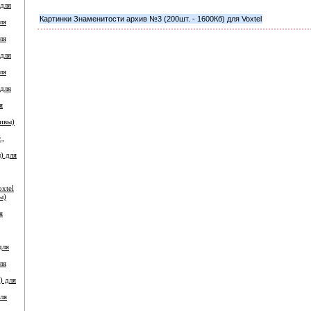
 для
Картинки Знаменитости архив №3 (200шт. - 1600Кб) для Voxtel
ля
ля
 для
ля
 для
я
ивы)
.,
) для
oxtel
ы)
я
для
ля
) для
ля