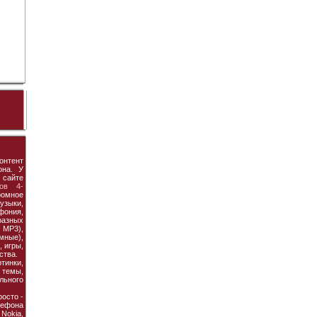
онтент
она. У
 сайте
ов 4-
ромное
узыки,
фония,
азных
MP3),
мные),
 игры,
ства.
тинки,
темы,
льного
осто -
ефона
 Nokia,