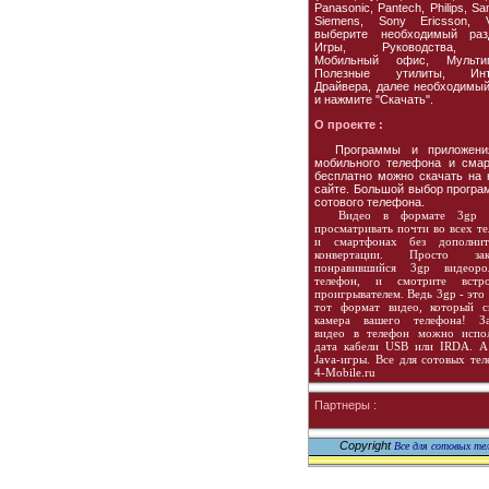
Panasonic, Pantech, Philips, S
Siemens, Sony Ericsson, Vo
выберите необходимый раз
Игры, Руководства, 
Мобильный офис, Мультим
Полезные утилиты, Инте
Драйвера, далее необходимы
и нажмите "Скачать".
О проекте :
Программы и приложени
мобильного телефона и сма
бесплатно можно скачать на
сайте. Большой выбор програ
сотового телефона.
Видео в формате 3gp 
просматривать почти во всех т
и смартфонах без дополнит
конвертации. Просто зака
понравившийся 3gp видеор
телефон, и смотрите встр
проигрывателем. Ведь 3gp - это 
тот формат видео, который с
камера вашего телефона! За
видео в телефон можно испол
дата кабели USB или IRDA. А
Java-игры. Все для сотовых те
4-Mobile.ru
Партнеры :
Copyright
Все для сотовых тел