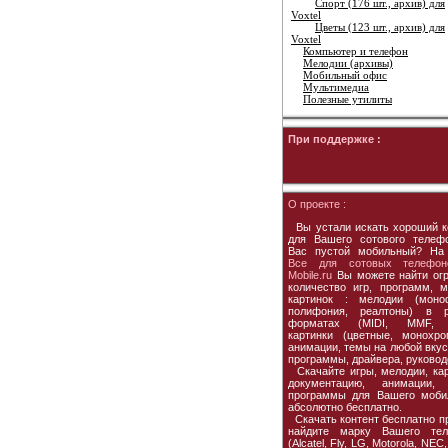
Спорт (176 шт., архив) для
Voxtel
Цветы (123 шт., архив) для
Voxtel
Компьютер и телефон
Мелодии (архивы)
Мобильный офис
Мультимедиа
Полезные утилиты
При поддержке :
О проекте :
Вы устали искать хороший к
для Вашего сотового телеф
Вас пустой мобильный? На
Все для сотовых телефон
Mobile.ru
Вы можете найти ог
количество игр, программ, м
картинок : мелодии (моно
полифония, реалтоны) в р
форматах (MIDI, MMF, 
картинки (цветные, монохро
анимации, темы на любой вкус,
программы, драйвера, руковод
Скачайте игры, мелодии, кар
документацию, анимации, 
программы для Вашего моби
абсолютно бесплатно.
Скачать контент бесплатно пр
найдите марку Вашего тел
(Alcatel, Fly, LG, Motorola, NEC,