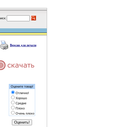
иск:
Версия для печати
Оцените товар!
Отлично!
Хорошо
Средне
Плохо
Очень плохо