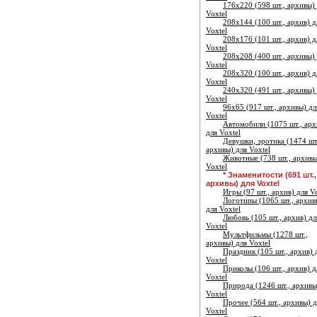
176х220 (598 шт., архивы)
Voxtel
208х144 (100 шт., архив) д
Voxtel
208х176 (101 шт., архив) д
Voxtel
208х208 (400 шт., архивы)
Voxtel
208х320 (100 шт., архив) д
Voxtel
240х320 (491 шт., архивы)
Voxtel
96х65 (917 шт., архивы) дл
Voxtel
Автомобили (1075 шт., арх
для Voxtel
Девушки, эротика (1474 шт
архивы) для Voxtel
Животные (738 шт., архивы
Voxtel
* Знаменитости (691 шт.,
архивы) для Voxtel
Игры (97 шт., архив) для V
Логотипы (1065 шт., архив
для Voxtel
Любовь (105 шт., архив) дл
Voxtel
Мультфильмы (1278 шт.,
архивы) для Voxtel
Праздник (105 шт., архив) 
Voxtel
Приколы (106 шт., архив) д
Voxtel
Природа (1246 шт., архивы
Voxtel
Прочее (564 шт., архивы) д
Voxtel