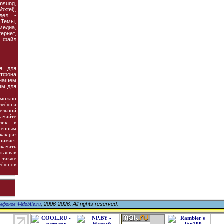
amsung,
xtel),
дел -
Темы,
едиа,
рнет,
й файл
я для
ртфона
 нашем
мм для
можно
елефона
ельной
чайте
олик в
оенным
как раз
нимает
качать
ьзовав
 также
лефонов
, 2006-2026. All rights reserved.
ефонов 4-Mobile.ru