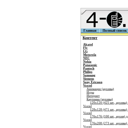
Главная
Полный список
Контент
Alcatel
Fly
LG
Motorola
NEC
Nokia
Panasonic
Pantech
Philips
Samsung
Siemens
Sony Ericsson
Voxtel
Анимации (архивы)
Игры
Интернет
Картинки (архивы)
120х120 (425 шт., архивы)
Voxtel
128х128 (471 шт., архивы)
Voxtel
176х176 (100 шт., архив) д
Voxtel
176х208 (273 шт., архивы)
Voxtel