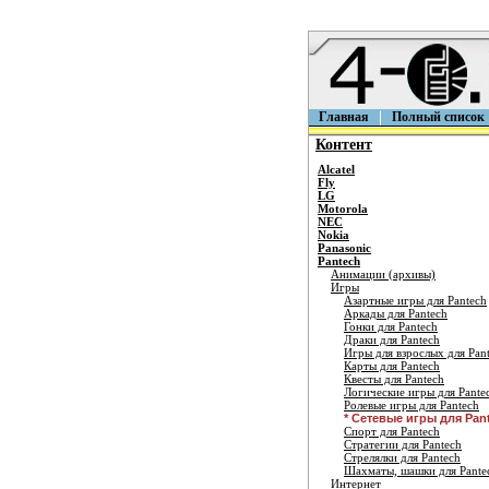
Главная
Полный список
Контент
Alcatel
Fly
LG
Motorola
NEC
Nokia
Panasonic
Pantech
Анимации (архивы)
Игры
Азартные игры для Pantech
Аркады для Pantech
Гонки для Pantech
Драки для Pantech
Игры для взрослых для Pan
Карты для Pantech
Квесты для Pantech
Логические игры для Pante
Ролевые игры для Pantech
* Сетевые игры для Pan
Спорт для Pantech
Стратегии для Pantech
Стрелялки для Pantech
Шахматы, шашки для Pante
Интернет