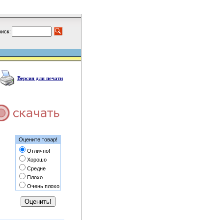
иск:
Версия для печати
Оцените товар!
Отлично!
Хорошо
Средне
Плохо
Очень плохо