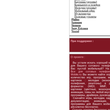
Картинки (архивы)
Компьютер и телефон
Мелодии (архивы)
Мобильный офис
Мультимедиа
Полезные утилиты
Philips
Samsung
Siemens
Sony Ericsson
Voxtel
При поддержке :
О проекте :
Вы устали искать хороший к
для Вашего сотового телеф
Вас пустой мобильный? На
Все для сотовых телефон
Mobile.ru
Вы можете найти ог
количество игр, программ, м
картинок : мелодии (моно
полифония, реалтоны) в р
форматах (MIDI, MMF, 
картинки (цветные, монохро
анимации, темы на любой вкус,
программы, драйвера, руковод
Скачайте игры, мелодии, кар
документацию, анимации, 
программы для Вашего моби
абсолютно бесплатно.
Скачать контент бесплатно пр