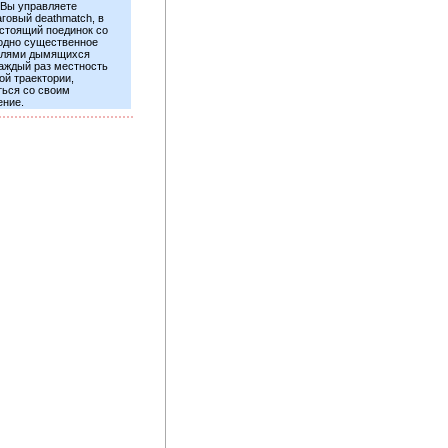
 Вы управляете
говый deathmatch, в
стоящий поединок со
 одно существенное
ителями дымящихся
каждый раз местность
ой траектории,
ться со своим
ение.