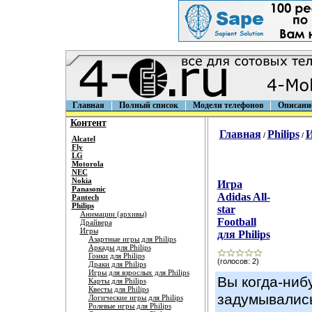
Главная
Полный список
Модели телефонов
Описани
Контент
Главная
Philips
/
/
Alcatel
Fly
LG
Motorola
NEC
Nokia
Игра
Panasonic
Adidas All-
Pantech
Philips
star
Анимации (архивы)
Football
Драйвера
Игры
для Philips
Азартные игры для Philips
Аркады для Philips
Гонки для Philips
(голосов: 2)
Драки для Philips
Игры для взрослых для Philips
Вы когда-ниб
Карты для Philips
Квесты для Philips
задумывались
Логические игры для Philips
Ролевые игры для Philips