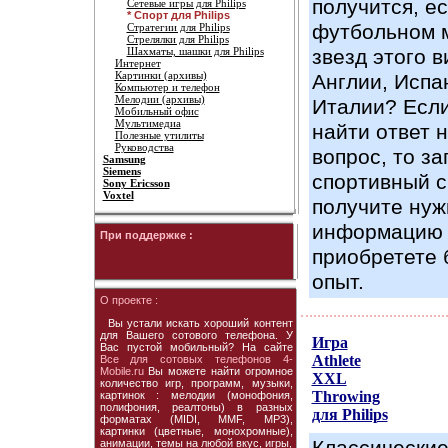
получится, е
Сетевые игры для Philips
* Спорт для Philips
футбольном 
Стратегии для Philips
Стрелялки для Philips
Шахматы, шашки для Philips
звезд этого в
Интернет
Картинки (архивы)
Англии, Испа
Компьютер и телефон
Мелодии (архивы)
Италии? Если
Мобильный офис
Мультимедиа
найти ответ 
Полезные утилиты
Руководства
вопрос, то за
Samsung
Siemens
спортивный с
Sony Ericsson
Voxtel
получите ну
информацию
При поддержке :
приобретете
опыт.
О проекте :
Вы устали искать хороший контент
для Вашего сотового телефона. У
Игра
Вас пустой мобильный? На сайте
Athlete
Все для сотовых телефонов 4-
Mobile.ru
Вы можете найти огромное
XXL
количество игр, программ, музыки,
Throwing
картинок : мелодии (монофония,
полифония, реалтоны) в разных
для Philips
форматах (MIDI, MMF, MP3),
картинки (цветные, монохромные),
анимации, темы на любой вкус, игры,