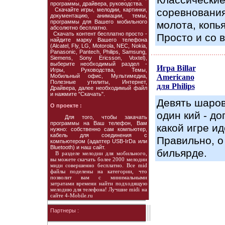
Классически
программы, драйвера, руководства.
Скачайте игры, мелодии, картинки,
соревновани
документацию, анимации, темы,
программы для Вашего мобильного
молота, копья
абсолютно бесплатно.
Скачать контент бесплатно просто -
Просто и со в
найдите марку Вашего телефона
(Alcatel, Fly, LG, Motorola, NEC, Nokia,
Panasonic, Pantech, Philips, Samsung,
Siemens, Sony Ericsson, Voxtel),
выберите необходимый раздел -
Игра Billar
Игры, Руководства, Темы,
Мобильный офис, Мультимедиа,
Americano
Полезные утилиты, Интернет,
для Philips
Драйвера, далее необходимый файл
и нажмите "Скачать".
Девять шаров
О проекте :
один кий - до
Для того, чтобы закачать
программы на Ваш телефон, Вам
какой игре ид
нужно: собственно сам компьютер,
кабель для соединения с
Правильно, о
компьютером (адаптер USB-IrDa или
Bluetooth) и наш сайт.
бильярде.
В разделе мелодии для мобильного,
вы можете скачать более 2000 мелодии
миди совершенно бесплатно. Все mid
файлы поделены на категории, что
позволит вам с минимальными
затратами времени найти подходящую
мелодию для телефона! Лучшие midi на
сайте 4-Mobile.ru
Партнеры :