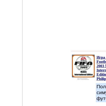
Игра
Footb
2003 
Inter
Editi
Philip
подробнее...
Пол
сим
фут